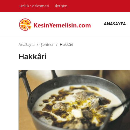
Gizlilik Sözleşmesi
İletişim
ANASAYFA
AnaSayfa
AnaSayfa
Şehirler
Hakkâri
Gizlilik Sözleşmesi
Hakkâri
Rüya Tabirleri
Diyet & Sağlıklı Beslenme
İletişim
Şehirler
Helal Gıda & Dini Hükümler
Gıda Güvenliği & Bilimi