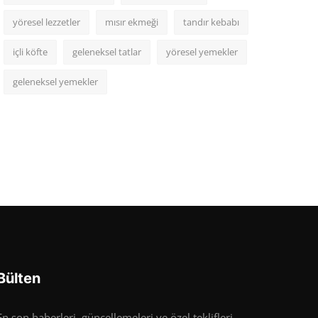
yöresel lezzetler
mısır ekmeği
tandır kebabı
içli köfte
geleneksel tatlar
yöresel yemekler
geleneksel yemekler
Bülten
En son haberleri, güncellemeleri ve özel teklifleri