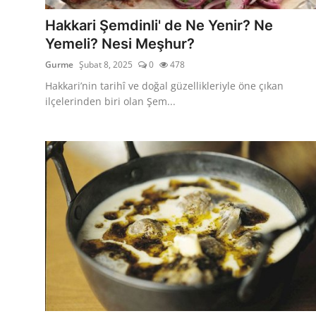
Anne & Bebek Beslenmesi
Hakkari Şemdinli' de Ne Yenir? Ne
Yemeli? Nesi Meşhur?
Mutfak Sırları & Teknikler
Gurme
Şubat 8, 2025
0
478
Gıda Sözlüğü & Nedir?
Hakkari’nin tarihî ve doğal güzellikleriyle öne çıkan
ilçelerinden biri olan Şem...
Yemek Tarifleri & Menüler