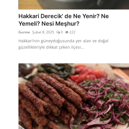
Kalori & Diyet Rehberi
Hakkari Derecik' de Ne Yenir? Ne
Mutfak Püf Noktaları & İpuçları
Yemeli? Nesi Meşhur?
Gurme
Şubat 8, 2025
0
222
Mekan & Lezzet Rotaları
Hakkari’nin güneydoğusunda yer alan ve doğal
Temel Gıda ve Ürün Rehberleri
güzellikleriyle dikkat çeken ilçesi...
İçecek Kültürü & Barista
Yöresel Tarifler & Ev Yemekleri
Gıda Güvenliği & Sağlık
İçecek Kültürü & Rehberleri
Popüler Kültür & Mutfak Tarihi
Mutfak Temizliği & Pratik Bilgiler