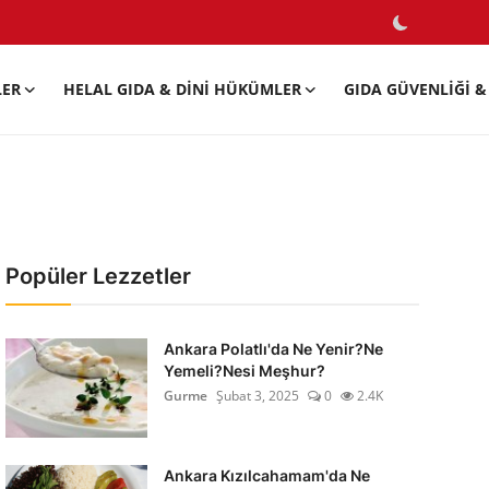
LER
HELAL GIDA & DINI HÜKÜMLER
GIDA GÜVENLIĞI & 
Popüler Lezzetler
Ankara Polatlı'da Ne Yenir?Ne
Yemeli?Nesi Meşhur?
Gurme
Şubat 3, 2025
0
2.4K
Ankara Kızılcahamam'da Ne