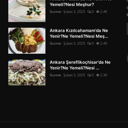
Yemeli?Nesi Meşhur?
Gurme
Şubat 3, 2025
0
2.4K
Ankara Kızılcahamam'da Ne
Yenir?Ne Yemeli?Nesi Meş...
Gurme
Şubat 3, 2025
0
2.4K
Ankara Şereflikoçhisar'da Ne
Yenir?Ne Yemeli?Nesi ...
Gurme
Şubat 3, 2025
0
2.3K