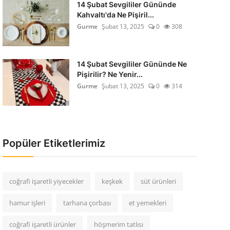
14 Şubat Sevgililer Gününde
Kahvaltı'da Ne Pişiril...
Gurme
Şubat 13, 2025
0
308
14 Şubat Sevgililer Gününde Ne
Pişirilir? Ne Yenir...
Gurme
Şubat 13, 2025
0
314
Popüler Etiketlerimiz
coğrafi işaretli yiyecekler
keşkek
süt ürünleri
hamur işleri
tarhana çorbası
et yemekleri
coğrafi işaretli ürünler
höşmerim tatlısı