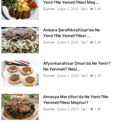
Yenir?Ne Yemeli?Nesi Meş...
Gurme
Şubat 3, 2025
0
2.4K
Ankara Şereflikoçhisar'da Ne
Yenir?Ne Yemeli?Nesi ...
Gurme
Şubat 3, 2025
0
2.3K
Afyonkarahisar Dinar'da Ne Yenir?
Ne Yenmeli? Nesi...
Gurme
Şubat 3, 2025
0
2.2K
Amasya Merzifon'da Ne Yenir?Ne
Yenmeli?Nesi Meşhur?
Gurme
Şubat 3, 2025
1
1.9K