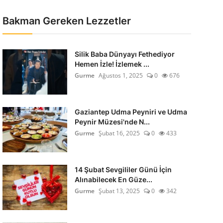
Bakman Gereken Lezzetler
Silik Baba Dünyayı Fethediyor
Hemen İzle! İzlemek ...
Gurme
Ağustos 1, 2025
0
676
Gaziantep Udma Peyniri ve Udma
Peynir Müzesi'nde N...
Gurme
Şubat 16, 2025
0
433
14 Şubat Sevgililer Günü İçin
Alınabilecek En Güze...
Gurme
Şubat 13, 2025
0
342