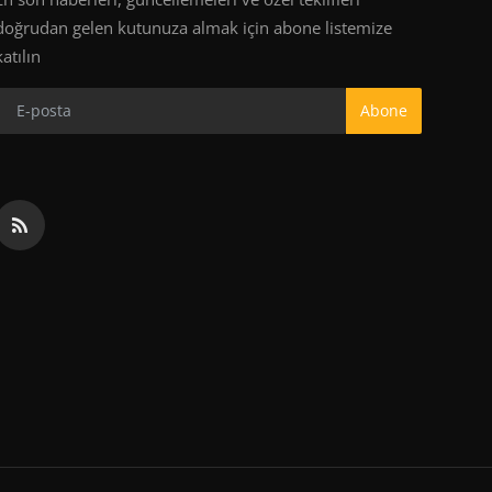
doğrudan gelen kutunuza almak için abone listemize
katılın
Abone