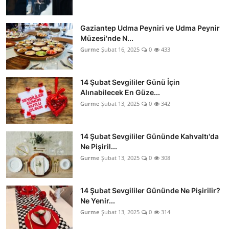
Gaziantep Udma Peyniri ve Udma Peynir
Müzesi'nde N...
Gurme
Şubat 16, 2025
0
433
14 Şubat Sevgililer Günü İçin
Alınabilecek En Güze...
Gurme
Şubat 13, 2025
0
342
14 Şubat Sevgililer Gününde Kahvaltı'da
Ne Pişiril...
Gurme
Şubat 13, 2025
0
308
14 Şubat Sevgililer Gününde Ne Pişirilir?
Ne Yenir...
Gurme
Şubat 13, 2025
0
314