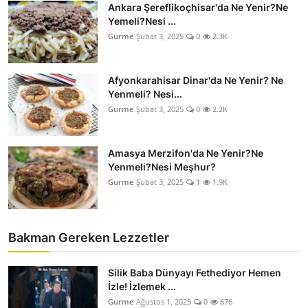
Ankara Şereflikoçhisar'da Ne Yenir?Ne
Anne & Bebek Beslenmesi
Yemeli?Nesi ...
Gurme
Şubat 3, 2025
0
2.3K
Mutfak Sırları & Teknikler
Gıda Sözlüğü & Nedir?
Afyonkarahisar Dinar'da Ne Yenir? Ne
Yenmeli? Nesi...
Yemek Tarifleri & Menüler
Gurme
Şubat 3, 2025
0
2.2K
Amasya Merzifon'da Ne Yenir?Ne
Yenmeli?Nesi Meşhur?
Gurme
Şubat 3, 2025
1
1.9K
Bakman Gereken Lezzetler
Silik Baba Dünyayı Fethediyor Hemen
İzle! İzlemek ...
Gurme
Ağustos 1, 2025
0
676