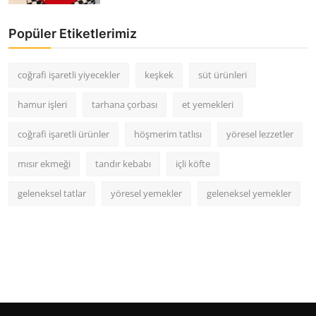
Popüler Etiketlerimiz
coğrafi işaretli yiyecekler
keşkek
süt ürünleri
hamur işleri
tarhana çorbası
et yemekleri
coğrafi işaretli ürünler
höşmerim tatlısı
yöresel lezzetler
mısır ekmeği
tandır kebabı
içli köfte
geleneksel tatlar
yöresel yemekler
geleneksel yemekler