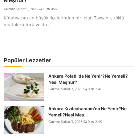
Meşhur?
Kalori & Diyet Rehberi
Gurme
Şubat 9, 2025
0
456
Kütahya’nın en büyük ilçelerinden biri olan Tavşanlı, köklü
Mutfak Püf Noktaları & İpuçları
mutfak kültürü ve do...
Mekan & Lezzet Rotaları
Temel Gıda ve Ürün Rehberleri
Popüler Lezzetler
İçecek Kültürü & Barista
Ankara Polatlı'da Ne Yenir?Ne Yemeli?
Yöresel Tarifler & Ev Yemekleri
Nesi Meşhur?
Gurme
Şubat 3, 2025
0
2.4K
Gıda Güvenliği & Sağlık
İçecek Kültürü & Rehberleri
Ankara Kızılcahamam'da Ne Yenir?Ne
Yemeli?Nesi Meş...
Popüler Kültür & Mutfak Tarihi
Gurme
Şubat 3, 2025
0
2.4K
Mutfak Temizliği & Pratik Bilgiler