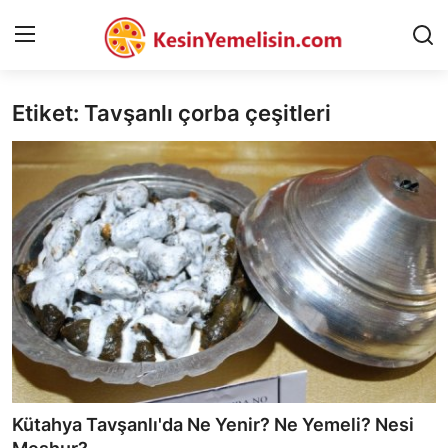
Etiket: Tavşanlı çorba çeşitleri
AnaSayfa
Gizlilik Sözleşmesi
Rüya Tabirleri
Diyet & Sağlıklı Beslenme
İletişim
Şehirler
Helal Gıda & Dini Hükümler
Kütahya Tavşanlı'da Ne Yenir? Ne Yemeli? Nesi
Gıda Güvenliği & Bilimi