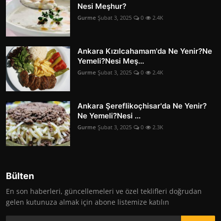
Nesi Meşhur?
Gurme
Şubat 3, 2025
0
2.4K
Ankara Kızılcahamam'da Ne Yenir?Ne
Yemeli?Nesi Meş...
Gurme
Şubat 3, 2025
0
2.4K
Ankara Şereflikoçhisar'da Ne Yenir?
Ne Yemeli?Nesi ...
Gurme
Şubat 3, 2025
0
2.3K
Bülten
En son haberleri, güncellemeleri ve özel teklifleri doğrudan
gelen kutunuza almak için abone listemize katılın