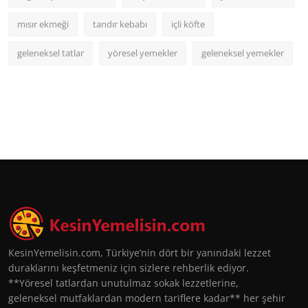
mısır ekmeği
tandır kebabı
içli köfte
geleneksel tatlar
yöresel yemekler
geleneksel yemekler
KesinYemelisin.com, Türkiye’nin dört bir yanındaki lezzet
duraklarını keşfetmeniz için sizlere rehberlik ediyor.
**Yöresel tatlardan unutulmaz sokak lezzetlerine,
geleneksel mutfaklardan modern tariflere kadar** her şehir