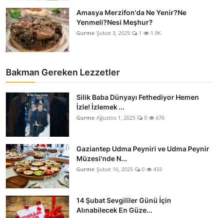
Amasya Merzifon'da Ne Yenir?Ne
Yenmeli?Nesi Meşhur?
Gurme
Şubat 3, 2025
1
1.9K
Bakman Gereken Lezzetler
Silik Baba Dünyayı Fethediyor Hemen
İzle! İzlemek ...
Gurme
Ağustos 1, 2025
0
676
Gaziantep Udma Peyniri ve Udma Peynir
Müzesi'nde N...
Gurme
Şubat 16, 2025
0
433
14 Şubat Sevgililer Günü İçin
Alınabilecek En Güze...