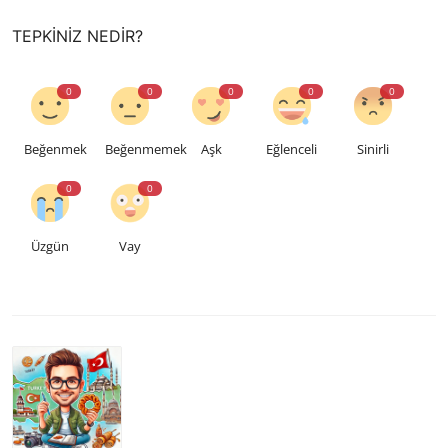
TEPKINIZ NEDIR?
0
0
0
0
0
Beğenmek
Beğenmemek
Aşk
Eğlenceli
Sinirli
0
0
Üzgün
Vay