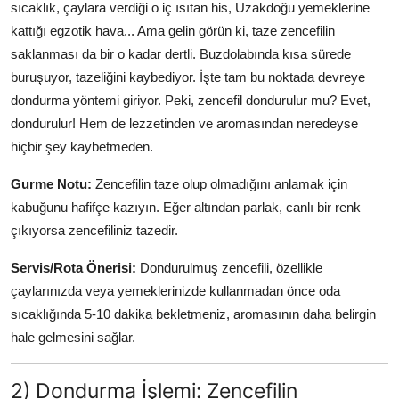
sıcaklık, çaylara verdiği o iç ısıtan his, Uzakdoğu yemeklerine
Anne & Bebek Beslenmesi
kattığı egzotik hava... Ama gelin görün ki, taze zencefilin
saklanması da bir o kadar dertli. Buzdolabında kısa sürede
Mutfak Sırları & Teknikler
buruşuyor, tazeliğini kaybediyor. İşte tam bu noktada devreye
Gıda Sözlüğü & Nedir?
dondurma yöntemi giriyor. Peki, zencefil dondurulur mu? Evet,
dondurulur! Hem de lezzetinden ve aromasından neredeyse
Yemek Tarifleri & Menüler
hiçbir şey kaybetmeden.
Gurme Notu:
Zencefilin taze olup olmadığını anlamak için
kabuğunu hafifçe kazıyın. Eğer altından parlak, canlı bir renk
çıkıyorsa zencefiliniz tazedir.
Servis/Rota Önerisi:
Dondurulmuş zencefili, özellikle
çaylarınızda veya yemeklerinizde kullanmadan önce oda
sıcaklığında 5-10 dakika bekletmeniz, aromasının daha belirgin
hale gelmesini sağlar.
2) Dondurma İşlemi: Zencefilin