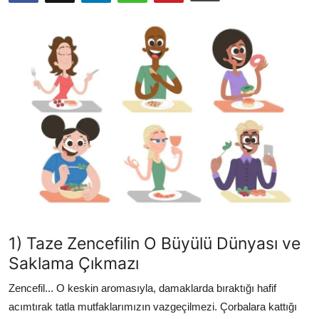
Kalori & Diyet Rehberi
Mutfak Püf Noktaları & İpuçları
Mekan & Lezzet Rotaları
Temel Gıda ve Ürün Rehberleri
İçecek Kültürü & Barista
Yöresel Tarifler & Ev Yemekleri
Gıda Güvenliği & Sağlık
1) Taze Zencefilin O Büyülü Dünyası ve
İçecek Kültürü & Rehberleri
Saklama Çıkmazı
Popüler Kültür & Mutfak Tarihi
Zencefil... O keskin aromasıyla, damaklarda bıraktığı hafif
Mutfak Temizliği & Pratik Bilgiler
acımtırak tatla mutfaklarımızın vazgeçilmezi. Çorbalara kattığı