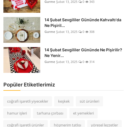
Gurme
Şubat 13, 2025
0
343
14 Şubat Sevgililer Gününde Kahvaltı'da
Ne Pişiril...
Gurme
Şubat 13, 2025
0
308
14 Şubat Sevgililer Gününde Ne Pişirilir?
Ne Yenir...
Gurme
Şubat 13, 2025
0
314
Popüler Etiketlerimiz
coğrafi işaretli yiyecekler
keşkek
süt ürünleri
hamur işleri
tarhana çorbası
et yemekleri
coğrafi işaretli ürünler
höşmerim tatlısı
yöresel lezzetler