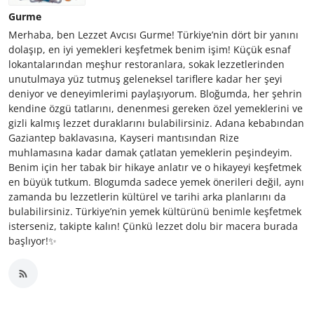
Gurme
Merhaba, ben Lezzet Avcısı Gurme! Türkiye’nin dört bir yanını
dolaşıp, en iyi yemekleri keşfetmek benim işim! Küçük esnaf
lokantalarından meşhur restoranlara, sokak lezzetlerinden
unutulmaya yüz tutmuş geleneksel tariflere kadar her şeyi
deniyor ve deneyimlerimi paylaşıyorum. Bloğumda, her şehrin
kendine özgü tatlarını, denenmesi gereken özel yemeklerini ve
gizli kalmış lezzet duraklarını bulabilirsiniz. Adana kebabından
Gaziantep baklavasına, Kayseri mantısından Rize
muhlamasına kadar damak çatlatan yemeklerin peşindeyim.
Benim için her tabak bir hikaye anlatır ve o hikayeyi keşfetmek
en büyük tutkum. Blogumda sadece yemek önerileri değil, aynı
zamanda bu lezzetlerin kültürel ve tarihi arka planlarını da
bulabilirsiniz. Türkiye’nin yemek kültürünü benimle keşfetmek
isterseniz, takipte kalın! Çünkü lezzet dolu bir macera burada
başlıyor!✨