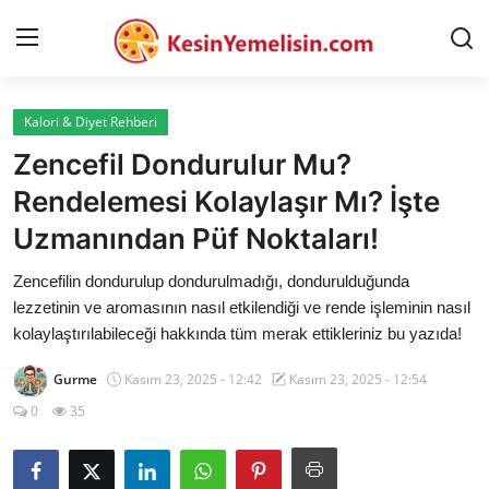
Kalori & Diyet Rehberi
AnaSayfa
Zencefil Dondurulur Mu?
Gizlilik Sözleşmesi
Rendelemesi Kolaylaşır Mı? İşte
Uzmanından Püf Noktaları!
Rüya Tabirleri
Zencefilin dondurulup dondurulmadığı, dondurulduğunda
Diyet & Sağlıklı Beslenme
lezzetinin ve aromasının nasıl etkilendiği ve rende işleminin nasıl
İletişim
kolaylaştırılabileceği hakkında tüm merak ettikleriniz bu yazıda!
Şehirler
Gurme
Kasım 23, 2025 - 12:42
Kasım 23, 2025 - 12:54
0
35
Helal Gıda & Dini Hükümler
Gıda Güvenliği & Bilimi