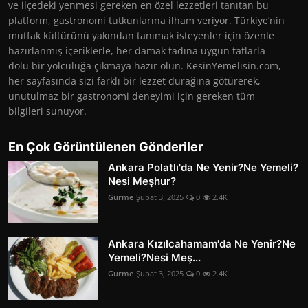
ve ilçedeki yenmesi gereken en özel lezzetleri tanıtan bu
platform, gastronomi tutkunlarına ilham veriyor. Türkiye’nin
mutfak kültürünü yakından tanımak isteyenler için özenle
hazırlanmış içeriklerle, her damak tadına uygun tatlarla
dolu bir yolculuğa çıkmaya hazır olun. KesinYemelisin.com,
her sayfasında sizi farklı bir lezzet durağına götürerek,
unutulmaz bir gastronomi deneyimi için gereken tüm
bilgileri sunuyor.
En Çok Görüntülenen Gönderiler
Ankara Polatlı'da Ne Yenir?Ne Yemeli?
Nesi Meşhur?
Gurme
Şubat 3, 2025
0
2.4K
Ankara Kızılcahamam'da Ne Yenir?Ne
Yemeli?Nesi Meş...
Gurme
Şubat 3, 2025
0
2.4K