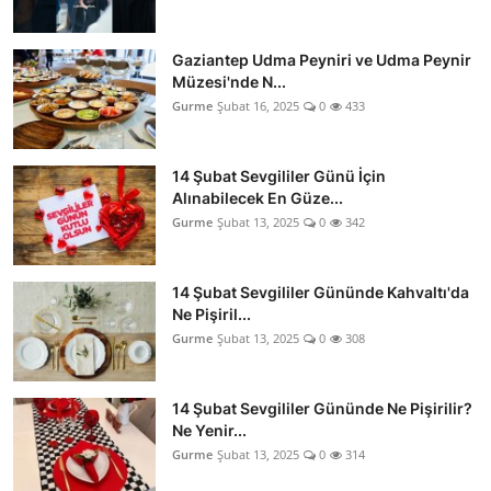
Gaziantep Udma Peyniri ve Udma Peynir
Müzesi'nde N...
Gurme
Şubat 16, 2025
0
433
14 Şubat Sevgililer Günü İçin
Alınabilecek En Güze...
Gurme
Şubat 13, 2025
0
342
14 Şubat Sevgililer Gününde Kahvaltı'da
Ne Pişiril...
Gurme
Şubat 13, 2025
0
308
14 Şubat Sevgililer Gününde Ne Pişirilir?
Ne Yenir...
Gurme
Şubat 13, 2025
0
314