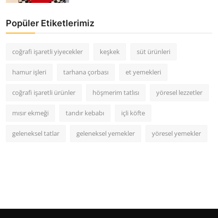
Popüler Etiketlerimiz
coğrafi işaretli yiyecekler
keşkek
süt ürünleri
hamur işleri
tarhana çorbası
et yemekleri
coğrafi işaretli ürünler
höşmerim tatlısı
yöresel lezzetler
mısır ekmeği
tandır kebabı
içli köfte
geleneksel tatlar
geleneksel yemekler
yöresel yemekler