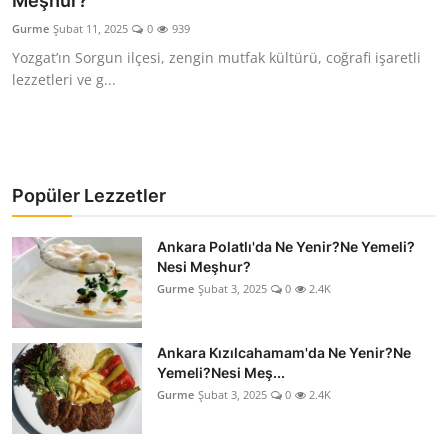
Meşhur?
Kalori & Diyet Rehberi
Gurme
Şubat 11, 2025
0
939
Yozgat’ın Sorgun ilçesi, zengin mutfak kültürü, coğrafi işaretli
Mutfak Püf Noktaları & İpuçları
lezzetleri ve g...
Mekan & Lezzet Rotaları
Temel Gıda ve Ürün Rehberleri
Popüler Lezzetler
İçecek Kültürü & Barista
Ankara Polatlı'da Ne Yenir?Ne Yemeli?
Yöresel Tarifler & Ev Yemekleri
Nesi Meşhur?
Gurme
Şubat 3, 2025
0
2.4K
Gıda Güvenliği & Sağlık
İçecek Kültürü & Rehberleri
Ankara Kızılcahamam'da Ne Yenir?Ne
Yemeli?Nesi Meş...
Popüler Kültür & Mutfak Tarihi
Gurme
Şubat 3, 2025
0
2.4K
Mutfak Temizliği & Pratik Bilgiler