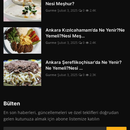
Nesi Meşhur?
Gurme
Şubat 3, 2025
0
2.4K
Ankara Kızılcahamam'da Ne Yenir?Ne
Yemeli?Nesi Meş...
Gurme
Şubat 3, 2025
0
2.4K
Ankara Şereflikoçhisar'da Ne Yenir?
Ne Yemeli?Nesi ...
Gurme
Şubat 3, 2025
0
2.3K
Bülten
En son haberleri, güncellemeleri ve özel teklifleri doğrudan
gelen kutunuza almak için abone listemize katılın