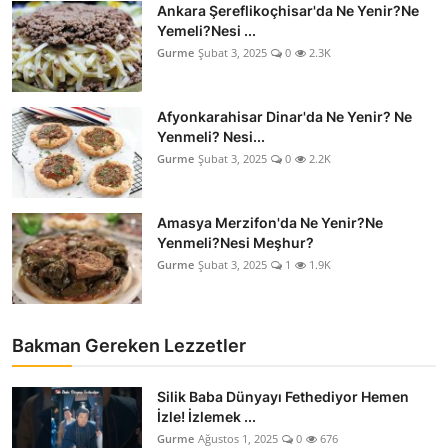
Ankara Şereflikoçhisar'da Ne Yenir?Ne
Anne & Bebek Beslenmesi
Yemeli?Nesi ...
Gurme
Şubat 3, 2025
0
2.3K
Mutfak Sırları & Teknikler
Gıda Sözlüğü & Nedir?
Afyonkarahisar Dinar'da Ne Yenir? Ne
Yenmeli? Nesi...
Yemek Tarifleri & Menüler
Gurme
Şubat 3, 2025
0
2.2K
Amasya Merzifon'da Ne Yenir?Ne
Yenmeli?Nesi Meşhur?
Gurme
Şubat 3, 2025
1
1.9K
Bakman Gereken Lezzetler
Silik Baba Dünyayı Fethediyor Hemen
İzle! İzlemek ...
Gurme
Ağustos 1, 2025
0
676