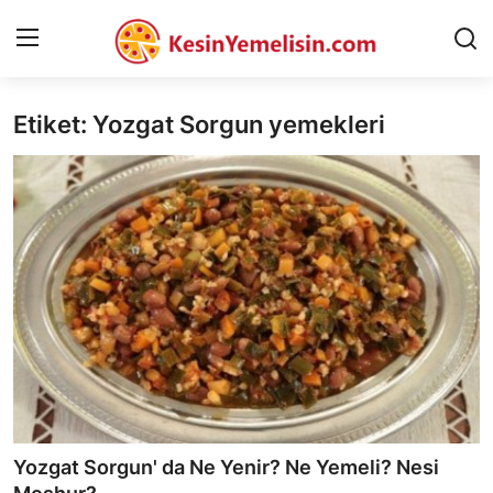
Etiket: Yozgat Sorgun yemekleri
AnaSayfa
Gizlilik Sözleşmesi
Rüya Tabirleri
Diyet & Sağlıklı Beslenme
İletişim
Şehirler
Helal Gıda & Dini Hükümler
Yozgat Sorgun' da Ne Yenir? Ne Yemeli? Nesi
Gıda Güvenliği & Bilimi