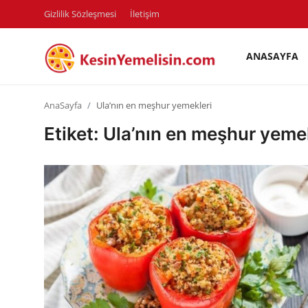
Gizlilik Sözleşmesi
İletişim
ANASAYFA
AnaSayfa
AnaSayfa
Ula’nın en meşhur yemekleri
Gizlilik Sözleşmesi
Etiket: Ula’nın en meşhur yeme
Rüya Tabirleri
Diyet & Sağlıklı Beslenme
İletişim
Şehirler
Helal Gıda & Dini Hükümler
Gıda Güvenliği & Bilimi