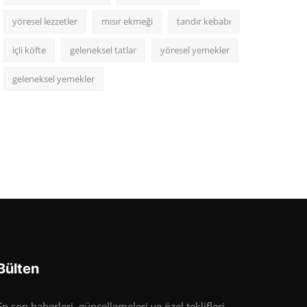
yöresel lezzetler
mısır ekmeği
tandır kebabı
içli köfte
geleneksel tatlar
yöresel yemekler
geleneksel yemekler
Bülten
En son haberleri, güncellemeleri ve özel teklifleri