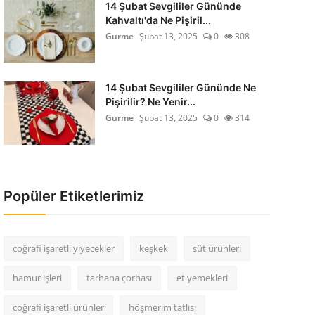
14 Şubat Sevgililer Gününde
Kahvaltı'da Ne Pişiril...
Gurme
Şubat 13, 2025
0
308
14 Şubat Sevgililer Gününde Ne
Pişirilir? Ne Yenir...
Gurme
Şubat 13, 2025
0
314
Popüler Etiketlerimiz
coğrafi işaretli yiyecekler
keşkek
süt ürünleri
hamur işleri
tarhana çorbası
et yemekleri
coğrafi işaretli ürünler
höşmerim tatlısı