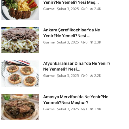
Yenir?Ne Yemeli?Nesi Meş...
Gurme
Şubat 3, 2025
0
2.4K
Ankara Şereflikoçhisar'da Ne
Yenir?Ne Yemeli?Nesi ...
Gurme
Şubat 3, 2025
0
2.3K
Afyonkarahisar Dinar'da Ne Yenir?
Ne Yenmeli? Nesi...
Gurme
Şubat 3, 2025
0
2.2K
Amasya Merzifon'da Ne Yenir?Ne
Yenmeli?Nesi Meşhur?
Gurme
Şubat 3, 2025
1
1.9K