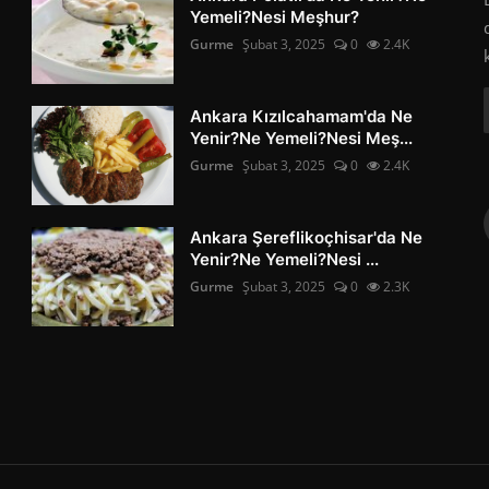
Yemeli?Nesi Meşhur?
Gurme
Şubat 3, 2025
0
2.4K
Ankara Kızılcahamam'da Ne
Yenir?Ne Yemeli?Nesi Meş...
Gurme
Şubat 3, 2025
0
2.4K
Ankara Şereflikoçhisar'da Ne
Yenir?Ne Yemeli?Nesi ...
Gurme
Şubat 3, 2025
0
2.3K