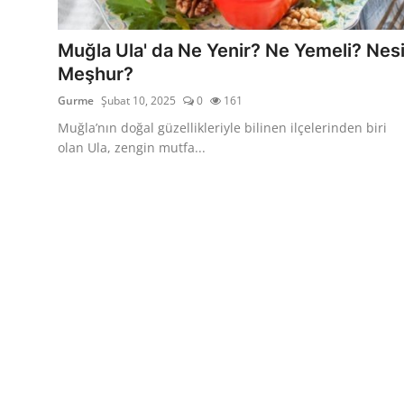
Kalori & Diyet Rehberi
Muğla Ula' da Ne Yenir? Ne Yemeli? Nes
Mutfak Püf Noktaları & İpuçları
Meşhur?
Gurme
Şubat 10, 2025
0
161
Mekan & Lezzet Rotaları
Muğla’nın doğal güzellikleriyle bilinen ilçelerinden biri
Temel Gıda ve Ürün Rehberleri
olan Ula, zengin mutfa...
İçecek Kültürü & Barista
Yöresel Tarifler & Ev Yemekleri
Gıda Güvenliği & Sağlık
İçecek Kültürü & Rehberleri
Popüler Kültür & Mutfak Tarihi
Mutfak Temizliği & Pratik Bilgiler