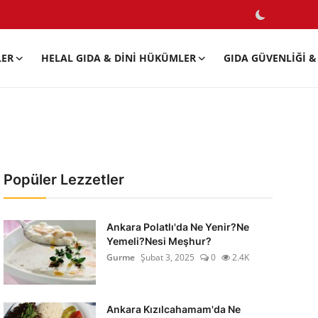
LER
HELAL GIDA & DINI HÜKÜMLER
GIDA GÜVENLIĞI & 
Popüler Lezzetler
Ankara Polatlı'da Ne Yenir?Ne
Yemeli?Nesi Meşhur?
Gurme
Şubat 3, 2025
0
2.4K
Ankara Kızılcahamam'da Ne