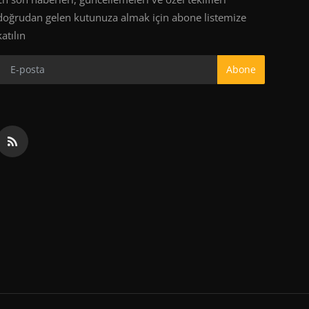
doğrudan gelen kutunuza almak için abone listemize
katılın
Abone