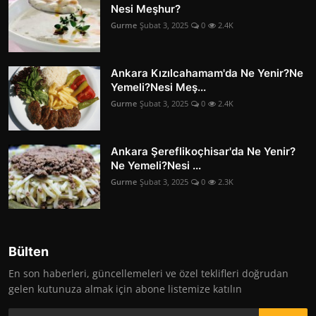
Nesi Meşhur?
Gurme
Şubat 3, 2025
0
2.4K
Ankara Kızılcahamam'da Ne Yenir?Ne
Yemeli?Nesi Meş...
Gurme
Şubat 3, 2025
0
2.4K
Ankara Şereflikoçhisar'da Ne Yenir?
Ne Yemeli?Nesi ...
Gurme
Şubat 3, 2025
0
2.3K
Bülten
En son haberleri, güncellemeleri ve özel teklifleri doğrudan
gelen kutunuza almak için abone listemize katılın