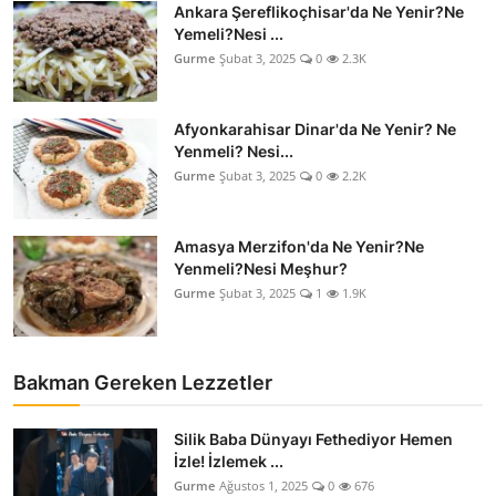
Ankara Şereflikoçhisar'da Ne Yenir?Ne
Anne & Bebek Beslenmesi
Yemeli?Nesi ...
Gurme
Şubat 3, 2025
0
2.3K
Mutfak Sırları & Teknikler
Gıda Sözlüğü & Nedir?
Afyonkarahisar Dinar'da Ne Yenir? Ne
Yenmeli? Nesi...
Yemek Tarifleri & Menüler
Gurme
Şubat 3, 2025
0
2.2K
Amasya Merzifon'da Ne Yenir?Ne
Yenmeli?Nesi Meşhur?
Gurme
Şubat 3, 2025
1
1.9K
Bakman Gereken Lezzetler
Silik Baba Dünyayı Fethediyor Hemen
İzle! İzlemek ...
Gurme
Ağustos 1, 2025
0
676