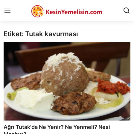
Etiket: Tutak kavurması
AnaSayfa
Gizlilik Sözleşmesi
Rüya Tabirleri
Diyet & Sağlıklı Beslenme
İletişim
Şehirler
Helal Gıda & Dini Hükümler
Ağrı Tutak'da Ne Yenir? Ne Yenmeli? Nesi
Gıda Güvenliği & Bilimi