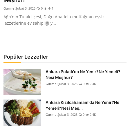
Meşhur?
Kalori & Diyet Rehberi
Gurme
Şubat 3, 2025
0
441
Ağrı’nın Tutak ilçesi, Doğu Anadolu mutfağının eşsiz
Mutfak Püf Noktaları & İpuçları
lezzetlerine ev sahipliği y...
Mekan & Lezzet Rotaları
Temel Gıda ve Ürün Rehberleri
Popüler Lezzetler
İçecek Kültürü & Barista
Ankara Polatlı'da Ne Yenir?Ne Yemeli?
Yöresel Tarifler & Ev Yemekleri
Nesi Meşhur?
Gurme
Şubat 3, 2025
0
2.4K
Gıda Güvenliği & Sağlık
İçecek Kültürü & Rehberleri
Ankara Kızılcahamam'da Ne Yenir?Ne
Yemeli?Nesi Meş...
Popüler Kültür & Mutfak Tarihi
Gurme
Şubat 3, 2025
0
2.4K
Mutfak Temizliği & Pratik Bilgiler