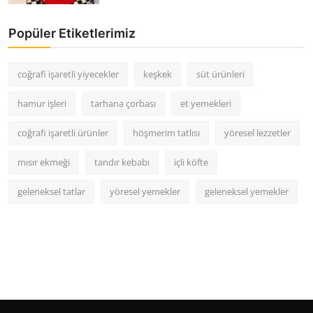
Popüler Etiketlerimiz
coğrafi işaretli yiyecekler
keşkek
süt ürünleri
hamur işleri
tarhana çorbası
et yemekleri
coğrafi işaretli ürünler
höşmerim tatlısı
yöresel lezzetler
mısır ekmeği
tandır kebabı
içli köfte
geleneksel tatlar
yöresel yemekler
geleneksel yemekler