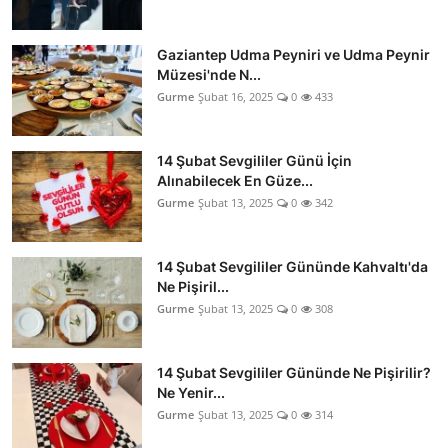
Gaziantep Udma Peyniri ve Udma Peynir
Müzesi'nde N...
Gurme
Şubat 16, 2025
0
433
14 Şubat Sevgililer Günü İçin
Alınabilecek En Güze...
Gurme
Şubat 13, 2025
0
342
14 Şubat Sevgililer Gününde Kahvaltı'da
Ne Pişiril...
Gurme
Şubat 13, 2025
0
308
14 Şubat Sevgililer Gününde Ne Pişirilir?
Ne Yenir...
Gurme
Şubat 13, 2025
0
314