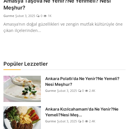
Amasya Taşova Ne Yenir?Ne Yenmeli? Nesi
Meşhur?
Kalori & Diyet Rehberi
Gurme
Şubat 3, 2025
0
1K
Mutfak Püf Noktaları & İpuçları
Amasya’nın doğal güzellikleri ve zengin mutfak kültürüyle öne
çıkan ilçelerinden...
Mekan & Lezzet Rotaları
Temel Gıda ve Ürün Rehberleri
İçecek Kültürü & Barista
Popüler Lezzetler
Yöresel Tarifler & Ev Yemekleri
Ankara Polatlı'da Ne Yenir?Ne Yemeli?
Nesi Meşhur?
Gıda Güvenliği & Sağlık
Gurme
Şubat 3, 2025
0
2.4K
İçecek Kültürü & Rehberleri
Ankara Kızılcahamam'da Ne Yenir?Ne
Popüler Kültür & Mutfak Tarihi
Yemeli?Nesi Meş...
Gurme
Şubat 3, 2025
0
2.4K
Mutfak Temizliği & Pratik Bilgiler