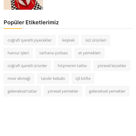
Popüler Etiketlerimiz
coğrafi işaretli yiyecekler
keşkek
süt ürünleri
hamur işleri
tarhana çorbası
et yemekleri
coğrafi işaretli ürünler
höşmerim tatlısı
yöresel lezzetler
mısır ekmeği
tandır kebabı
içli köfte
geleneksel tatlar
yöresel yemekler
geleneksel yemekler