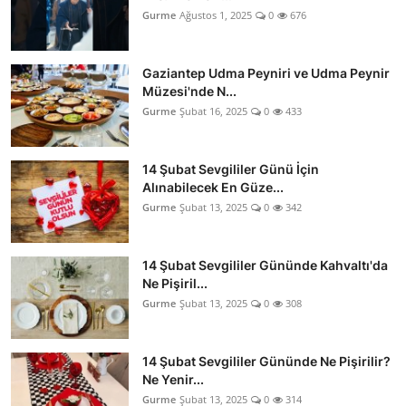
Gurme
Ağustos 1, 2025
0
676
Gaziantep Udma Peyniri ve Udma Peynir
Müzesi'nde N...
Gurme
Şubat 16, 2025
0
433
14 Şubat Sevgililer Günü İçin
Alınabilecek En Güze...
Gurme
Şubat 13, 2025
0
342
14 Şubat Sevgililer Gününde Kahvaltı'da
Ne Pişiril...
Gurme
Şubat 13, 2025
0
308
14 Şubat Sevgililer Gününde Ne Pişirilir?
Ne Yenir...
Gurme
Şubat 13, 2025
0
314