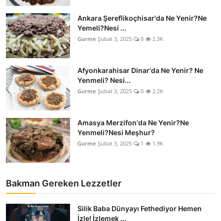
Anne & Bebek Beslenmesi
Ankara Şereflikoçhisar'da Ne Yenir?Ne
Yemeli?Nesi ...
Mutfak Sırları & Teknikler
Gurme
Şubat 3, 2025
0
2.3K
Gıda Sözlüğü & Nedir?
Afyonkarahisar Dinar'da Ne Yenir? Ne
Yemek Tarifleri & Menüler
Yenmeli? Nesi...
Gurme
Şubat 3, 2025
0
2.2K
Amasya Merzifon'da Ne Yenir?Ne
Yenmeli?Nesi Meşhur?
Gurme
Şubat 3, 2025
1
1.9K
Bakman Gereken Lezzetler
Silik Baba Dünyayı Fethediyor Hemen
İzle! İzlemek ...