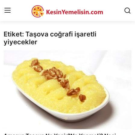
Etiket: Taşova coğrafi işaretli
AnaSayfa
yiyecekler
Gizlilik Sözleşmesi
Rüya Tabirleri
Diyet & Sağlıklı Beslenme
İletişim
Şehirler
Helal Gıda & Dini Hükümler
Gıda Güvenliği & Bilimi