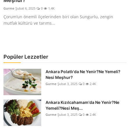
Meşhur?
Kalori & Diyet Rehberi
Gurme
Şubat 6, 2025
0
1.4K
Çorum’un önemli ilçelerinden biri olan Sungurlu, zengin
Mutfak Püf Noktaları & İpuçları
mutfak kültürü ve tarıms...
Mekan & Lezzet Rotaları
Temel Gıda ve Ürün Rehberleri
Popüler Lezzetler
İçecek Kültürü & Barista
Ankara Polatlı'da Ne Yenir?Ne Yemeli?
Yöresel Tarifler & Ev Yemekleri
Nesi Meşhur?
Gurme
Şubat 3, 2025
0
2.4K
Gıda Güvenliği & Sağlık
İçecek Kültürü & Rehberleri
Ankara Kızılcahamam'da Ne Yenir?Ne
Yemeli?Nesi Meş...
Popüler Kültür & Mutfak Tarihi
Gurme
Şubat 3, 2025
0
2.4K
Mutfak Temizliği & Pratik Bilgiler