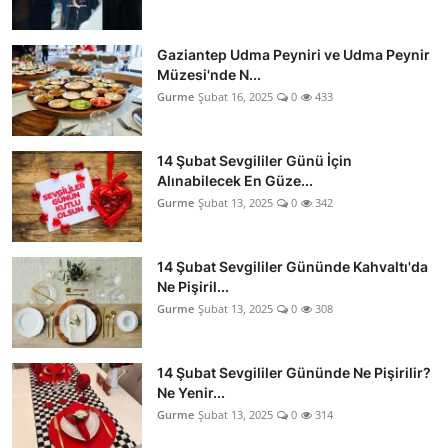
Gaziantep Udma Peyniri ve Udma Peynir
Müzesi'nde N...
Gurme
Şubat 16, 2025
0
433
14 Şubat Sevgililer Günü İçin
Alınabilecek En Güze...
Gurme
Şubat 13, 2025
0
342
14 Şubat Sevgililer Gününde Kahvaltı'da
Ne Pişiril...
Gurme
Şubat 13, 2025
0
308
14 Şubat Sevgililer Gününde Ne Pişirilir?
Ne Yenir...
Gurme
Şubat 13, 2025
0
314