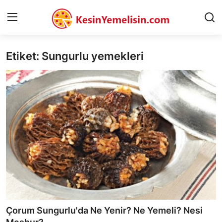
Etiket: Sungurlu yemekleri
AnaSayfa
Gizlilik Sözleşmesi
Rüya Tabirleri
Diyet & Sağlıklı Beslenme
İletişim
Şehirler
Helal Gıda & Dini Hükümler
Çorum Sungurlu'da Ne Yenir? Ne Yemeli? Nesi
Gıda Güvenliği & Bilimi