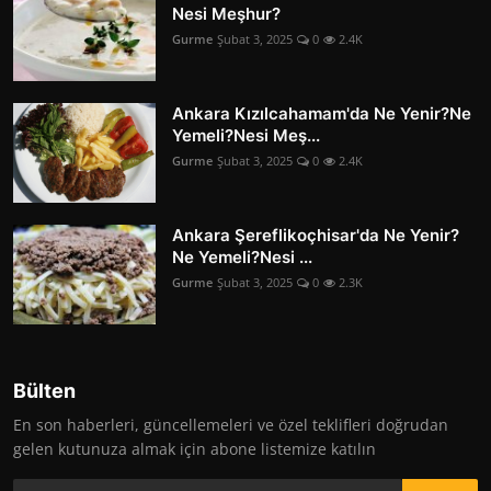
Nesi Meşhur?
Gurme
Şubat 3, 2025
0
2.4K
Ankara Kızılcahamam'da Ne Yenir?Ne
Yemeli?Nesi Meş...
Gurme
Şubat 3, 2025
0
2.4K
Ankara Şereflikoçhisar'da Ne Yenir?
Ne Yemeli?Nesi ...
Gurme
Şubat 3, 2025
0
2.3K
Bülten
En son haberleri, güncellemeleri ve özel teklifleri doğrudan
gelen kutunuza almak için abone listemize katılın