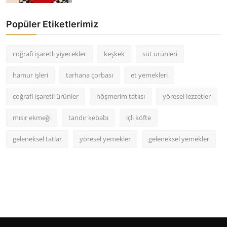
Popüler Etiketlerimiz
coğrafi işaretli yiyecekler
keşkek
süt ürünleri
hamur işleri
tarhana çorbası
et yemekleri
coğrafi işaretli ürünler
höşmerim tatlısı
yöresel lezzetler
mısır ekmeği
tandır kebabı
içli köfte
geleneksel tatlar
yöresel yemekler
geleneksel yemekler