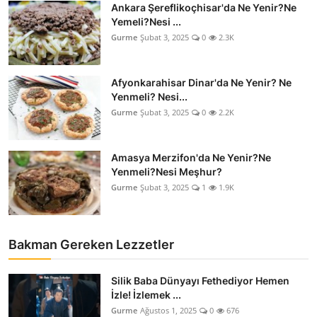
Ankara Şereflikoçhisar'da Ne Yenir?Ne
Anne & Bebek Beslenmesi
Yemeli?Nesi ...
Gurme
Şubat 3, 2025
0
2.3K
Mutfak Sırları & Teknikler
Gıda Sözlüğü & Nedir?
Afyonkarahisar Dinar'da Ne Yenir? Ne
Yenmeli? Nesi...
Yemek Tarifleri & Menüler
Gurme
Şubat 3, 2025
0
2.2K
Amasya Merzifon'da Ne Yenir?Ne
Yenmeli?Nesi Meşhur?
Gurme
Şubat 3, 2025
1
1.9K
Bakman Gereken Lezzetler
Silik Baba Dünyayı Fethediyor Hemen
İzle! İzlemek ...
Gurme
Ağustos 1, 2025
0
676