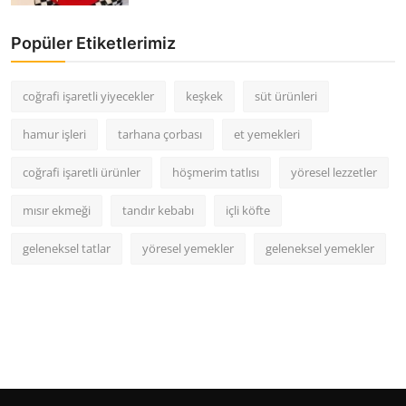
Popüler Etiketlerimiz
coğrafi işaretli yiyecekler
keşkek
süt ürünleri
hamur işleri
tarhana çorbası
et yemekleri
coğrafi işaretli ürünler
höşmerim tatlısı
yöresel lezzetler
mısır ekmeği
tandır kebabı
içli köfte
geleneksel tatlar
yöresel yemekler
geleneksel yemekler