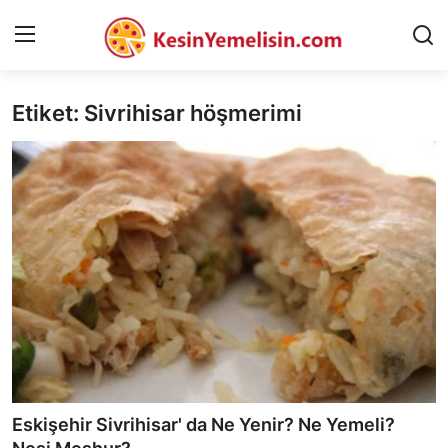
Etiket: Sivrihisar höşmerimi
AnaSayfa
Gizlilik Sözleşmesi
Rüya Tabirleri
Diyet & Sağlıklı Beslenme
İletişim
Şehirler
Helal Gıda & Dini Hükümler
Eskişehir Sivrihisar' da Ne Yenir? Ne Yemeli?
Gıda Güvenliği & Bilimi