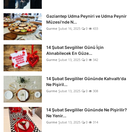
Gaziantep Udma Peyniri ve Udma Peynir
Müzesi'nde N...
Gurme
Şubat 16, 2025
0
433
14 Şubat Sevgililer Günü İçin
Alınabilecek En Güze...
Gurme
Şubat 13, 2025
0
342
14 Şubat Sevgililer Gününde Kahvaltı'da
Ne Pişiril...
Gurme
Şubat 13, 2025
0
308
14 Şubat Sevgililer Gününde Ne Pişirilir?
Ne Yenir...
Gurme
Şubat 13, 2025
0
314