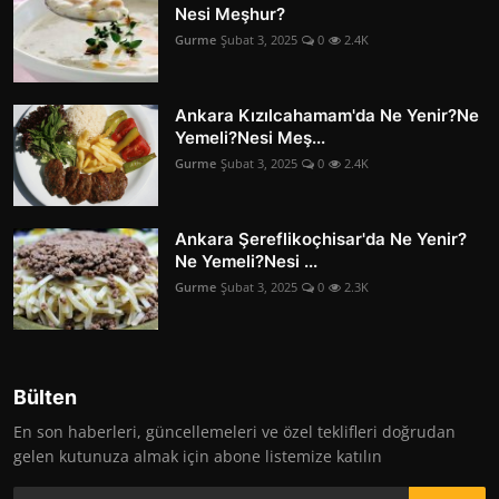
Nesi Meşhur?
Gurme
Şubat 3, 2025
0
2.4K
Ankara Kızılcahamam'da Ne Yenir?Ne
Yemeli?Nesi Meş...
Gurme
Şubat 3, 2025
0
2.4K
Ankara Şereflikoçhisar'da Ne Yenir?
Ne Yemeli?Nesi ...
Gurme
Şubat 3, 2025
0
2.3K
Bülten
En son haberleri, güncellemeleri ve özel teklifleri doğrudan
gelen kutunuza almak için abone listemize katılın