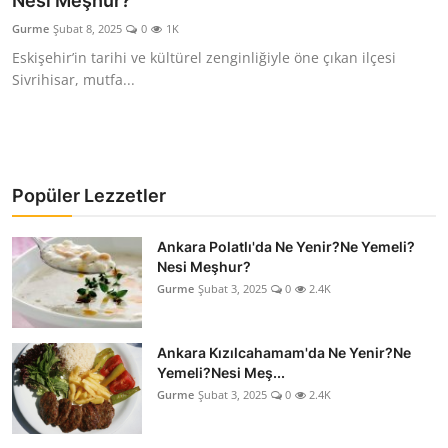
Nesi Meşhur?
Kalori & Diyet Rehberi
Gurme
Şubat 8, 2025
0
1K
Eskişehir’in tarihi ve kültürel zenginliğiyle öne çıkan ilçesi
Mutfak Püf Noktaları & İpuçları
Sivrihisar, mutfa...
Mekan & Lezzet Rotaları
Temel Gıda ve Ürün Rehberleri
Popüler Lezzetler
İçecek Kültürü & Barista
Ankara Polatlı'da Ne Yenir?Ne Yemeli?
Yöresel Tarifler & Ev Yemekleri
Nesi Meşhur?
Gurme
Şubat 3, 2025
0
2.4K
Gıda Güvenliği & Sağlık
İçecek Kültürü & Rehberleri
Ankara Kızılcahamam'da Ne Yenir?Ne
Yemeli?Nesi Meş...
Popüler Kültür & Mutfak Tarihi
Gurme
Şubat 3, 2025
0
2.4K
Mutfak Temizliği & Pratik Bilgiler