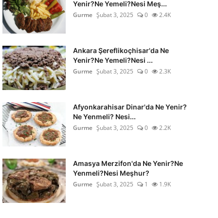
Yenir?Ne Yemeli?Nesi Meş...
Gurme
Şubat 3, 2025
0
2.4K
Ankara Şereflikoçhisar'da Ne
Yenir?Ne Yemeli?Nesi ...
Gurme
Şubat 3, 2025
0
2.3K
Afyonkarahisar Dinar'da Ne Yenir?
Ne Yenmeli? Nesi...
Gurme
Şubat 3, 2025
0
2.2K
Amasya Merzifon'da Ne Yenir?Ne
Yenmeli?Nesi Meşhur?
Gurme
Şubat 3, 2025
1
1.9K