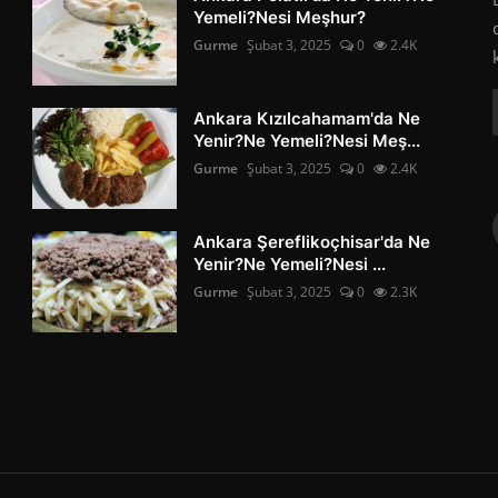
Yemeli?Nesi Meşhur?
Gurme
Şubat 3, 2025
0
2.4K
Ankara Kızılcahamam'da Ne
Yenir?Ne Yemeli?Nesi Meş...
Gurme
Şubat 3, 2025
0
2.4K
Ankara Şereflikoçhisar'da Ne
Yenir?Ne Yemeli?Nesi ...
Gurme
Şubat 3, 2025
0
2.3K