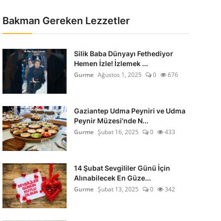
Bakman Gereken Lezzetler
Silik Baba Dünyayı Fethediyor
Hemen İzle! İzlemek ...
Gurme
Ağustos 1, 2025
0
676
Gaziantep Udma Peyniri ve Udma
Peynir Müzesi'nde N...
Gurme
Şubat 16, 2025
0
433
14 Şubat Sevgililer Günü İçin
Alınabilecek En Güze...
Gurme
Şubat 13, 2025
0
342