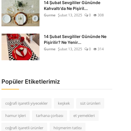
14 Şubat Sevgililer Gününde
Kahvaltı'da Ne Pişiril...
Gurme
Şubat 13, 2025
0
308
14 Şubat Sevgililer Gününde Ne
Pişirilir? Ne Yenir...
Gurme
Şubat 13, 2025
0
314
Popüler Etiketlerimiz
coğrafi işaretli yiyecekler
keşkek
süt ürünleri
hamur işleri
tarhana çorbası
et yemekleri
coğrafi işaretli ürünler
höşmerim tatlısı