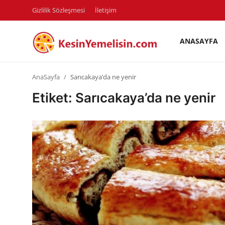
Gizlilik Sözleşmesi
İletişim
ANASAYFA
AnaSayfa
AnaSayfa
Sarıcakaya’da ne yenir
Gizlilik Sözleşmesi
Etiket: Sarıcakaya’da ne yenir
Rüya Tabirleri
Diyet & Sağlıklı Beslenme
İletişim
Şehirler
Helal Gıda & Dini Hükümler
Gıda Güvenliği & Bilimi