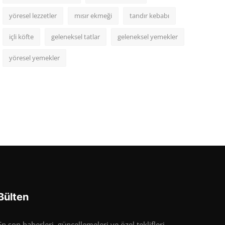
yöresel lezzetler
mısır ekmeği
tandır kebabı
içli köfte
geleneksel tatlar
geleneksel yemekler
yöresel yemekler
Bülten
En son haberleri, güncellemeleri ve özel teklifleri