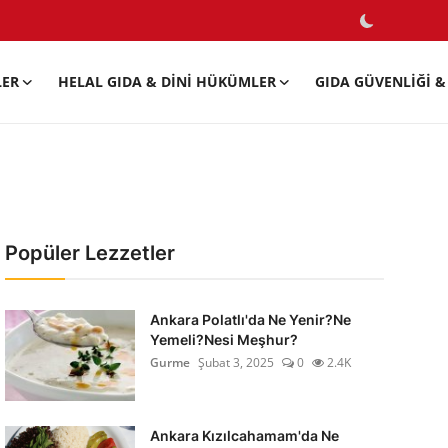
LER
HELAL GIDA & DINI HÜKÜMLER
GIDA GÜVENLIĞI & 
Popüler Lezzetler
Ankara Polatlı'da Ne Yenir?Ne
Yemeli?Nesi Meşhur?
Gurme
Şubat 3, 2025
0
2.4K
Ankara Kızılcahamam'da Ne