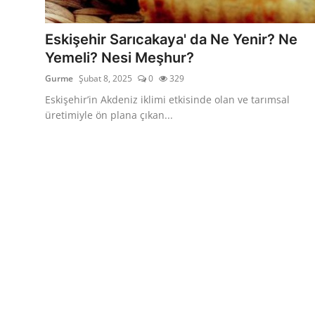
Kalori & Diyet Rehberi
Eskişehir Sarıcakaya' da Ne Yenir? Ne
Mutfak Püf Noktaları & İpuçları
Yemeli? Nesi Meşhur?
Gurme
Şubat 8, 2025
0
329
Mekan & Lezzet Rotaları
Eskişehir’in Akdeniz iklimi etkisinde olan ve tarımsal
Temel Gıda ve Ürün Rehberleri
üretimiyle ön plana çıkan...
İçecek Kültürü & Barista
Yöresel Tarifler & Ev Yemekleri
Gıda Güvenliği & Sağlık
İçecek Kültürü & Rehberleri
Popüler Kültür & Mutfak Tarihi
Mutfak Temizliği & Pratik Bilgiler