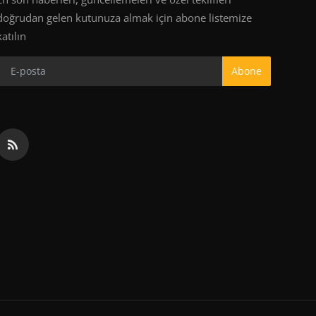
doğrudan gelen kutunuza almak için abone listemize
katılın
Abone