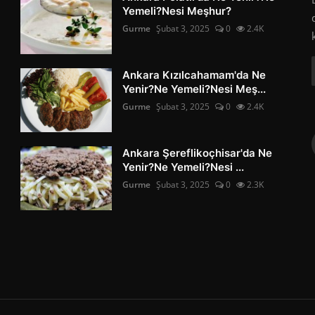
Yemeli?Nesi Meşhur?
Gurme
Şubat 3, 2025
0
2.4K
Ankara Kızılcahamam'da Ne
Yenir?Ne Yemeli?Nesi Meş...
Gurme
Şubat 3, 2025
0
2.4K
Ankara Şereflikoçhisar'da Ne
Yenir?Ne Yemeli?Nesi ...
Gurme
Şubat 3, 2025
0
2.3K