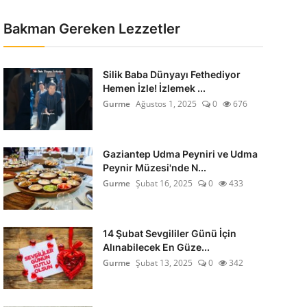
Bakman Gereken Lezzetler
Silik Baba Dünyayı Fethediyor
Hemen İzle! İzlemek ...
Gurme
Ağustos 1, 2025
0
676
Gaziantep Udma Peyniri ve Udma
Peynir Müzesi'nde N...
Gurme
Şubat 16, 2025
0
433
14 Şubat Sevgililer Günü İçin
Alınabilecek En Güze...
Gurme
Şubat 13, 2025
0
342