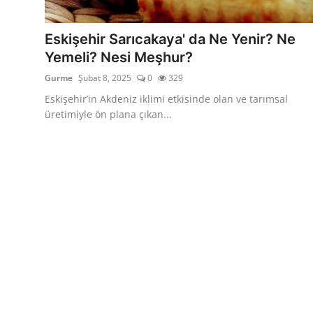
Kalori & Diyet Rehberi
Eskişehir Sarıcakaya' da Ne Yenir? Ne
Mutfak Püf Noktaları & İpuçları
Yemeli? Nesi Meşhur?
Gurme
Şubat 8, 2025
0
329
Mekan & Lezzet Rotaları
Eskişehir’in Akdeniz iklimi etkisinde olan ve tarımsal
Temel Gıda ve Ürün Rehberleri
üretimiyle ön plana çıkan...
İçecek Kültürü & Barista
Yöresel Tarifler & Ev Yemekleri
Gıda Güvenliği & Sağlık
İçecek Kültürü & Rehberleri
Popüler Kültür & Mutfak Tarihi
Mutfak Temizliği & Pratik Bilgiler