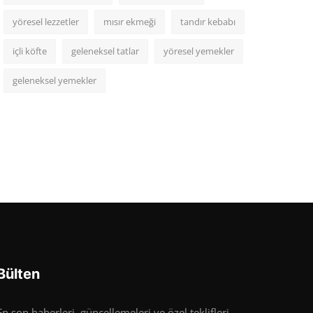
yöresel lezzetler
mısır ekmeği
tandır kebabı
içli köfte
geleneksel tatlar
yöresel yemekler
geleneksel yemekler
Bülten
En son haberleri, güncellemeleri ve özel teklifleri