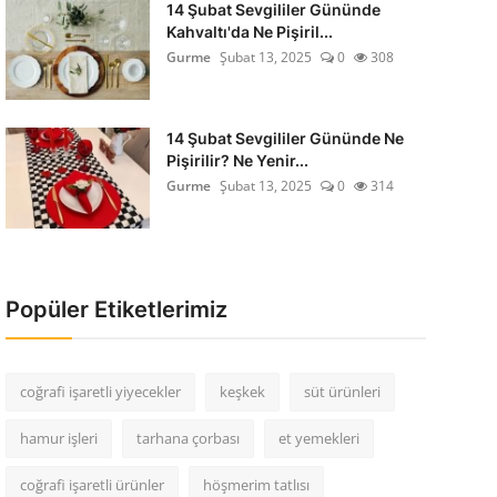
14 Şubat Sevgililer Gününde
Kahvaltı'da Ne Pişiril...
Gurme
Şubat 13, 2025
0
308
14 Şubat Sevgililer Gününde Ne
Pişirilir? Ne Yenir...
Gurme
Şubat 13, 2025
0
314
Popüler Etiketlerimiz
coğrafi işaretli yiyecekler
keşkek
süt ürünleri
hamur işleri
tarhana çorbası
et yemekleri
coğrafi işaretli ürünler
höşmerim tatlısı