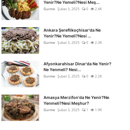
Yenir?Ne Yemeli?Nesi Meş...
Gurme
Şubat 3, 2025
0
2.4K
Ankara Şereflikoçhisar'da Ne
Yenir?Ne Yemeli?Nesi ...
Gurme
Şubat 3, 2025
0
2.3K
Afyonkarahisar Dinar'da Ne Yenir?
Ne Yenmeli? Nesi...
Gurme
Şubat 3, 2025
0
2.2K
Amasya Merzifon'da Ne Yenir?Ne
Yenmeli?Nesi Meşhur?
Gurme
Şubat 3, 2025
1
1.9K