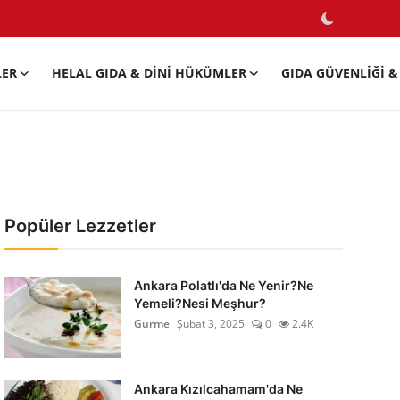
LER
HELAL GIDA & DINI HÜKÜMLER
GIDA GÜVENLIĞI & 
Popüler Lezzetler
Ankara Polatlı'da Ne Yenir?Ne
Yemeli?Nesi Meşhur?
Gurme
Şubat 3, 2025
0
2.4K
Ankara Kızılcahamam'da Ne