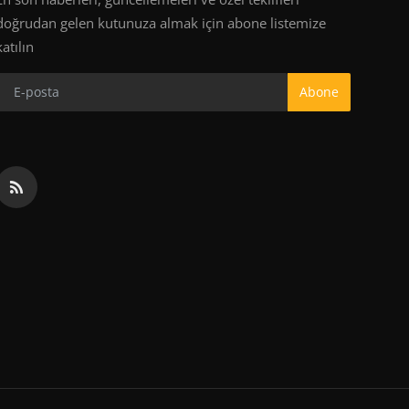
doğrudan gelen kutunuza almak için abone listemize
katılın
Abone