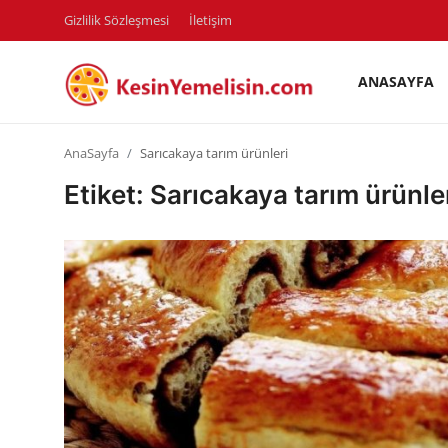
Gizlilik Sözleşmesi
İletişim
ANASAYFA
AnaSayfa
AnaSayfa
Sarıcakaya tarım ürünleri
Gizlilik Sözleşmesi
Etiket: Sarıcakaya tarım ürünle
Rüya Tabirleri
Diyet & Sağlıklı Beslenme
İletişim
Şehirler
Helal Gıda & Dini Hükümler
Gıda Güvenliği & Bilimi