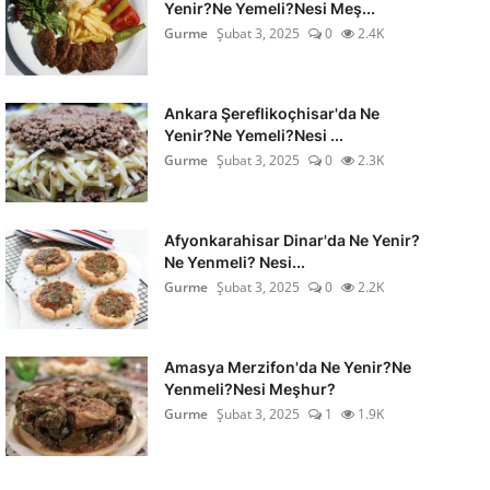
Yenir?Ne Yemeli?Nesi Meş...
Gurme
Şubat 3, 2025
0
2.4K
Ankara Şereflikoçhisar'da Ne
Yenir?Ne Yemeli?Nesi ...
Gurme
Şubat 3, 2025
0
2.3K
Afyonkarahisar Dinar'da Ne Yenir?
Ne Yenmeli? Nesi...
Gurme
Şubat 3, 2025
0
2.2K
Amasya Merzifon'da Ne Yenir?Ne
Yenmeli?Nesi Meşhur?
Gurme
Şubat 3, 2025
1
1.9K