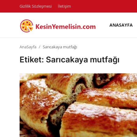
Gizlilik Sözleşmesi
İletişim
ANASAYFA
AnaSayfa
AnaSayfa
Sarıcakaya mutfağı
Gizlilik Sözleşmesi
Etiket: Sarıcakaya mutfağı
Rüya Tabirleri
Diyet & Sağlıklı Beslenme
İletişim
Şehirler
Helal Gıda & Dini Hükümler
Gıda Güvenliği & Bilimi