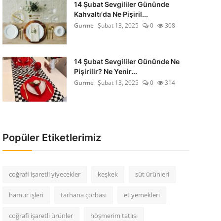
14 Şubat Sevgililer Gününde
Kahvaltı'da Ne Pişiril...
Gurme
Şubat 13, 2025
0
308
14 Şubat Sevgililer Gününde Ne
Pişirilir? Ne Yenir...
Gurme
Şubat 13, 2025
0
314
Popüler Etiketlerimiz
coğrafi işaretli yiyecekler
keşkek
süt ürünleri
hamur işleri
tarhana çorbası
et yemekleri
coğrafi işaretli ürünler
höşmerim tatlısı