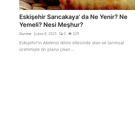
Kalori & Diyet Rehberi
Eskişehir Sarıcakaya' da Ne Yenir? Ne
Mutfak Püf Noktaları & İpuçları
Yemeli? Nesi Meşhur?
Gurme
Şubat 8, 2025
0
329
Mekan & Lezzet Rotaları
Eskişehir’in Akdeniz iklimi etkisinde olan ve tarımsal
Temel Gıda ve Ürün Rehberleri
üretimiyle ön plana çıkan...
İçecek Kültürü & Barista
Yöresel Tarifler & Ev Yemekleri
Gıda Güvenliği & Sağlık
İçecek Kültürü & Rehberleri
Popüler Kültür & Mutfak Tarihi
Mutfak Temizliği & Pratik Bilgiler