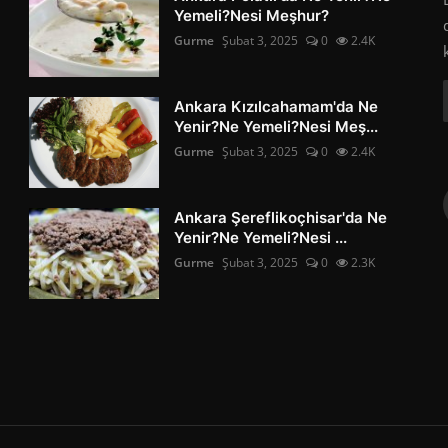
Yemeli?Nesi Meşhur?
Gurme
Şubat 3, 2025
0
2.4K
Ankara Kızılcahamam'da Ne
Yenir?Ne Yemeli?Nesi Meş...
Gurme
Şubat 3, 2025
0
2.4K
Ankara Şereflikoçhisar'da Ne
Yenir?Ne Yemeli?Nesi ...
Gurme
Şubat 3, 2025
0
2.3K