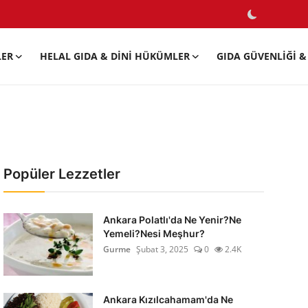
LER
HELAL GIDA & DINI HÜKÜMLER
GIDA GÜVENLIĞI & 
Popüler Lezzetler
Ankara Polatlı'da Ne Yenir?Ne
Yemeli?Nesi Meşhur?
Gurme
Şubat 3, 2025
0
2.4K
Ankara Kızılcahamam'da Ne