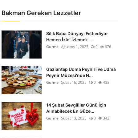
Bakman Gereken Lezzetler
Silik Baba Dünyayı Fethediyor
Hemen İzle! İzlemek ...
Gurme
Ağustos 1, 2025
0
676
Gaziantep Udma Peyniri ve Udma
Peynir Müzesi'nde N...
Gurme
Şubat 16, 2025
0
433
14 Şubat Sevgililer Günü İçin
Alınabilecek En Güze...
Gurme
Şubat 13, 2025
0
342