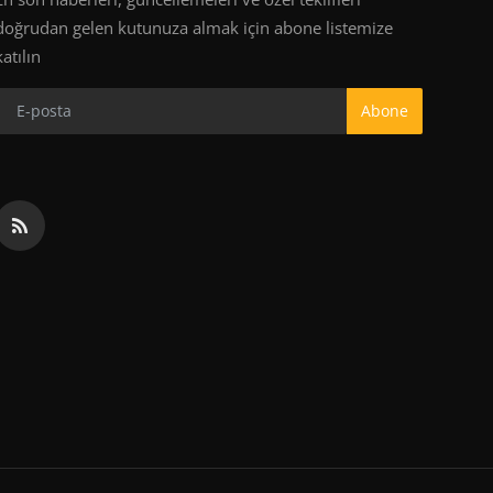
doğrudan gelen kutunuza almak için abone listemize
katılın
Abone