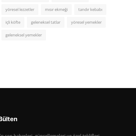
yöresel lezzetler
mısır ekmeği
tandır kebabı
içli köfte
geleneksel tatlar
yöresel yemekler
geleneksel yemekler
Bülten
En son haberleri, güncellemeleri ve özel teklifleri