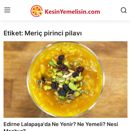
Etiket: Meriç pirinci pilavı
AnaSayfa
Gizlilik Sözleşmesi
Rüya Tabirleri
Diyet & Sağlıklı Beslenme
İletişim
Şehirler
Helal Gıda & Dini Hükümler
Edirne Lalapaşa'da Ne Yenir? Ne Yemeli? Nesi
Gıda Güvenliği & Bilimi