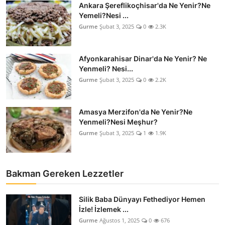
Ankara Şereflikoçhisar'da Ne Yenir?Ne
Anne & Bebek Beslenmesi
Yemeli?Nesi ...
Gurme
Şubat 3, 2025
0
2.3K
Mutfak Sırları & Teknikler
Gıda Sözlüğü & Nedir?
Afyonkarahisar Dinar'da Ne Yenir? Ne
Yenmeli? Nesi...
Yemek Tarifleri & Menüler
Gurme
Şubat 3, 2025
0
2.2K
Amasya Merzifon'da Ne Yenir?Ne
Yenmeli?Nesi Meşhur?
Gurme
Şubat 3, 2025
1
1.9K
Bakman Gereken Lezzetler
Silik Baba Dünyayı Fethediyor Hemen
İzle! İzlemek ...
Gurme
Ağustos 1, 2025
0
676