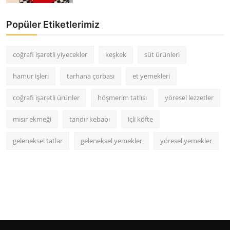
Popüler Etiketlerimiz
coğrafi işaretli yiyecekler
keşkek
süt ürünleri
hamur işleri
tarhana çorbası
et yemekleri
coğrafi işaretli ürünler
höşmerim tatlısı
yöresel lezzetler
mısır ekmeği
tandır kebabı
içli köfte
geleneksel tatlar
geleneksel yemekler
yöresel yemekler