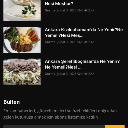
Nesi Meşhur?
Gurme
Şubat 3, 2025
0
2.4K
Ankara Kızılcahamam'da Ne Yenir?Ne
Yemeli?Nesi Meş...
Gurme
Şubat 3, 2025
0
2.4K
Ankara Şereflikoçhisar'da Ne Yenir?
Ne Yemeli?Nesi ...
Gurme
Şubat 3, 2025
0
2.3K
Bülten
En son haberleri, güncellemeleri ve özel teklifleri doğrudan
gelen kutunuza almak için abone listemize katılın