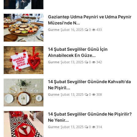
Gaziantep Udma Peyniri ve Udma Peynir
Müzesi'nde N...
Gurme
Şubat 16, 2025
0
433
14 Şubat Sevgililer Günü İçin
Alınabilecek En Güze...
Gurme
Şubat 13, 2025
0
342
14 Şubat Sevgililer Gününde Kahvaltı'da
Ne Pişiril...
Gurme
Şubat 13, 2025
0
308
14 Şubat Sevgililer Gününde Ne Pişirilir?
Ne Yenir...
Gurme
Şubat 13, 2025
0
314