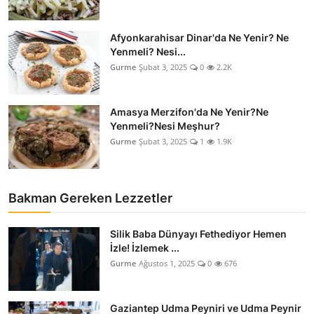
Afyonkarahisar Dinar'da Ne Yenir? Ne
Yenmeli? Nesi...
Gurme
Şubat 3, 2025
0
2.2K
Amasya Merzifon'da Ne Yenir?Ne
Yenmeli?Nesi Meşhur?
Gurme
Şubat 3, 2025
1
1.9K
Bakman Gereken Lezzetler
Silik Baba Dünyayı Fethediyor Hemen
İzle! İzlemek ...
Gurme
Ağustos 1, 2025
0
676
Gaziantep Udma Peyniri ve Udma Peynir