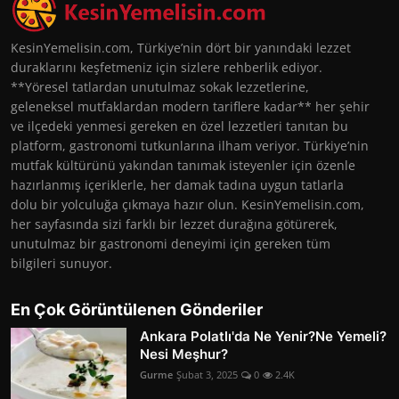
KesinYemelisin.com, Türkiye’nin dört bir yanındaki lezzet
duraklarını keşfetmeniz için sizlere rehberlik ediyor.
**Yöresel tatlardan unutulmaz sokak lezzetlerine,
geleneksel mutfaklardan modern tariflere kadar** her şehir
ve ilçedeki yenmesi gereken en özel lezzetleri tanıtan bu
platform, gastronomi tutkunlarına ilham veriyor. Türkiye’nin
mutfak kültürünü yakından tanımak isteyenler için özenle
hazırlanmış içeriklerle, her damak tadına uygun tatlarla
dolu bir yolculuğa çıkmaya hazır olun. KesinYemelisin.com,
her sayfasında sizi farklı bir lezzet durağına götürerek,
unutulmaz bir gastronomi deneyimi için gereken tüm
bilgileri sunuyor.
En Çok Görüntülenen Gönderiler
Ankara Polatlı'da Ne Yenir?Ne Yemeli?
Nesi Meşhur?
Gurme
Şubat 3, 2025
0
2.4K