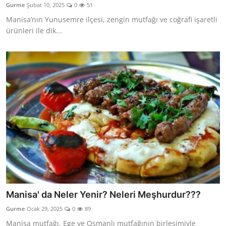
Gurme
Şubat 10, 2025
0
51
Anne & Bebek Beslenmesi
Manisa’nın Yunusemre ilçesi, zengin mutfağı ve coğrafi işaretli
ürünleri ile dik...
Mutfak Sırları & Teknikler
Gıda Sözlüğü & Nedir?
Yemek Tarifleri & Menüler
Manisa' da Neler Yenir? Neleri Meşhurdur???
Gurme
Ocak 29, 2025
0
89
Manisa mutfağı, Ege ve Osmanlı mutfağının birleşimiyle