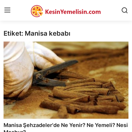
Etiket: Manisa kebabı
AnaSayfa
Gizlilik Sözleşmesi
Rüya Tabirleri
Diyet & Sağlıklı Beslenme
İletişim
Şehirler
Helal Gıda & Dini Hükümler
Manisa Şehzadeler'de Ne Yenir? Ne Yemeli? Nesi
Gıda Güvenliği & Bilimi