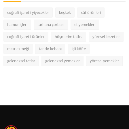
coğrafi işaretli yiyecekler
keşkek
süt ürünleri
hamur işleri
tarhana çorbası
et yemekleri
coğrafi işaretli ürünler
höşmerim tatlısı
yöresel lezzetler
mısır ekmeği
tandır kebabı
içli köfte
geleneksel tatlar
geleneksel yemekler
yöresel yemekler