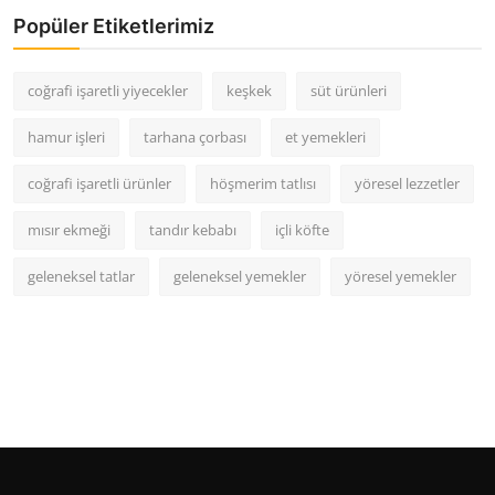
Popüler Etiketlerimiz
coğrafi işaretli yiyecekler
keşkek
süt ürünleri
hamur işleri
tarhana çorbası
et yemekleri
coğrafi işaretli ürünler
höşmerim tatlısı
yöresel lezzetler
mısır ekmeği
tandır kebabı
içli köfte
geleneksel tatlar
geleneksel yemekler
yöresel yemekler