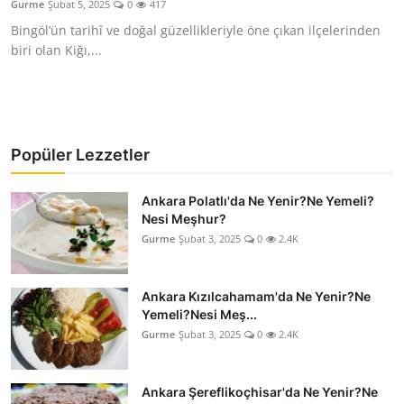
Gurme
Şubat 5, 2025
0
417
Kalori & Diyet Rehberi
Bingöl’ün tarihî ve doğal güzellikleriyle öne çıkan ilçelerinden
biri olan Kiğı,...
Mutfak Püf Noktaları & İpuçları
Mekan & Lezzet Rotaları
Temel Gıda ve Ürün Rehberleri
Popüler Lezzetler
İçecek Kültürü & Barista
Ankara Polatlı'da Ne Yenir?Ne Yemeli?
Nesi Meşhur?
Yöresel Tarifler & Ev Yemekleri
Gurme
Şubat 3, 2025
0
2.4K
Gıda Güvenliği & Sağlık
Ankara Kızılcahamam'da Ne Yenir?Ne
İçecek Kültürü & Rehberleri
Yemeli?Nesi Meş...
Gurme
Şubat 3, 2025
0
2.4K
Popüler Kültür & Mutfak Tarihi
Mutfak Temizliği & Pratik Bilgiler
Ankara Şereflikoçhisar'da Ne Yenir?Ne