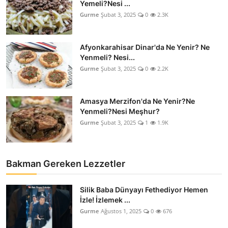
Yemeli?Nesi ...
Anne & Bebek Beslenmesi
Gurme
Şubat 3, 2025
0
2.3K
Mutfak Sırları & Teknikler
Afyonkarahisar Dinar'da Ne Yenir? Ne
Gıda Sözlüğü & Nedir?
Yenmeli? Nesi...
Gurme
Şubat 3, 2025
0
2.2K
Yemek Tarifleri & Menüler
Amasya Merzifon'da Ne Yenir?Ne
Yenmeli?Nesi Meşhur?
Gurme
Şubat 3, 2025
1
1.9K
Bakman Gereken Lezzetler
Silik Baba Dünyayı Fethediyor Hemen
İzle! İzlemek ...
Gurme
Ağustos 1, 2025
0
676