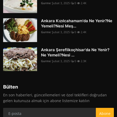
Gurme
Şubat 3, 2025
0
2.4K
Ankara Kızılcahamam'da Ne Yenir?Ne
Yemeli?Nesi Meş...
Gurme
Şubat 3, 2025
0
2.4K
Ankara Şereflikoçhisar'da Ne Yenir?
Ne Yemeli?Nesi ...
Gurme
Şubat 3, 2025
0
2.3K
Bülten
En son haberleri, güncellemeleri ve özel teklifleri doğrudan
gelen kutunuza almak için abone listemize katılın
Abone