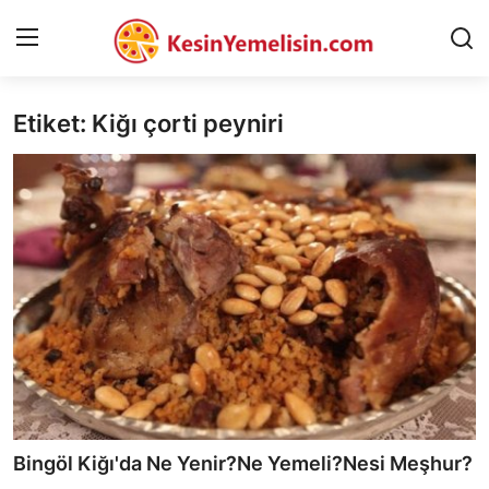
Etiket: Kiğı çorti peyniri
AnaSayfa
Gizlilik Sözleşmesi
Rüya Tabirleri
Diyet & Sağlıklı Beslenme
İletişim
Şehirler
Helal Gıda & Dini Hükümler
Bingöl Kiğı'da Ne Yenir?Ne Yemeli?Nesi Meşhur?
Gıda Güvenliği & Bilimi