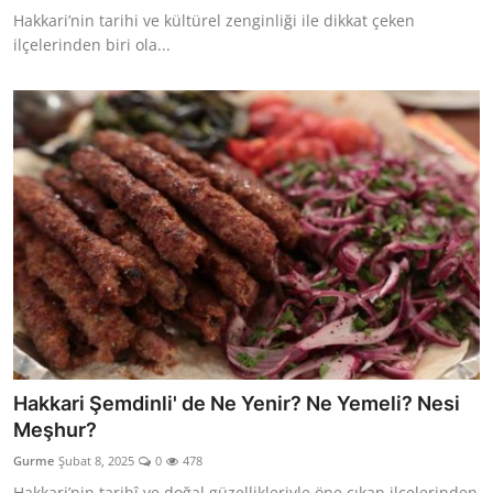
Hakkari’nin tarihi ve kültürel zenginliği ile dikkat çeken
ilçelerinden biri ola...
Hakkari Şemdinli' de Ne Yenir? Ne Yemeli? Nesi
Meşhur?
Gurme
Şubat 8, 2025
0
478
Hakkari’nin tarihî ve doğal güzellikleriyle öne çıkan ilçelerinden