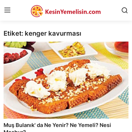
Etiket: kenger kavurması
AnaSayfa
Gizlilik Sözleşmesi
Rüya Tabirleri
Diyet & Sağlıklı Beslenme
İletişim
Şehirler
Helal Gıda & Dini Hükümler
Muş Bulanık' da Ne Yenir? Ne Yemeli? Nesi
Gıda Güvenliği & Bilimi