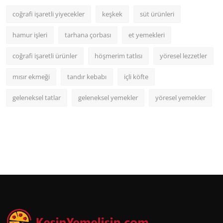
coğrafi işaretli yiyecekler
keşkek
süt ürünleri
hamur işleri
tarhana çorbası
et yemekleri
coğrafi işaretli ürünler
höşmerim tatlısı
yöresel lezzetler
mısır ekmeği
tandır kebabı
içli köfte
geleneksel tatlar
geleneksel yemekler
yöresel yemekler