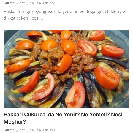
Gurme
Şubat 8, 2025
0
222
Anne & Bebek Beslenmesi
Hakkari’nin güneydoğusunda yer alan ve doğal güzellikleriyle
dikkat çeken ilçesi...
Mutfak Sırları & Teknikler
Gıda Sözlüğü & Nedir?
Yemek Tarifleri & Menüler
Hakkari Çukurca' da Ne Yenir? Ne Yemeli? Nesi
Meşhur?
Gurme
Şubat 8, 2025
0
390