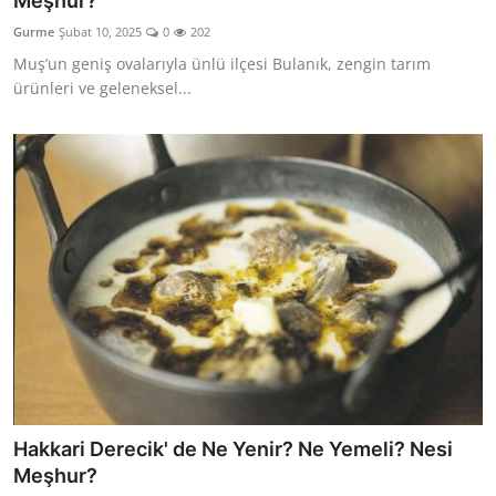
Meşhur?
Kalori & Diyet Rehberi
Gurme
Şubat 10, 2025
0
202
Muş’un geniş ovalarıyla ünlü ilçesi Bulanık, zengin tarım
Mutfak Püf Noktaları & İpuçları
ürünleri ve geleneksel...
Mekan & Lezzet Rotaları
Temel Gıda ve Ürün Rehberleri
İçecek Kültürü & Barista
Yöresel Tarifler & Ev Yemekleri
Gıda Güvenliği & Sağlık
İçecek Kültürü & Rehberleri
Popüler Kültür & Mutfak Tarihi
Hakkari Derecik' de Ne Yenir? Ne Yemeli? Nesi
Mutfak Temizliği & Pratik Bilgiler
Meşhur?