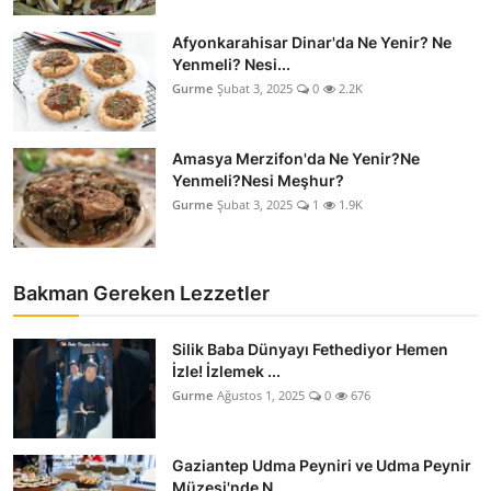
Afyonkarahisar Dinar'da Ne Yenir? Ne
Yenmeli? Nesi...
Gurme
Şubat 3, 2025
0
2.2K
Amasya Merzifon'da Ne Yenir?Ne
Yenmeli?Nesi Meşhur?
Gurme
Şubat 3, 2025
1
1.9K
Bakman Gereken Lezzetler
Silik Baba Dünyayı Fethediyor Hemen
İzle! İzlemek ...
Gurme
Ağustos 1, 2025
0
676
Gaziantep Udma Peyniri ve Udma Peynir
Müzesi'nde N...