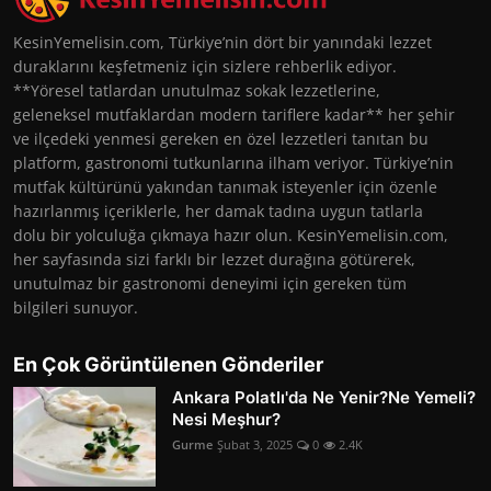
KesinYemelisin.com, Türkiye’nin dört bir yanındaki lezzet
duraklarını keşfetmeniz için sizlere rehberlik ediyor.
**Yöresel tatlardan unutulmaz sokak lezzetlerine,
geleneksel mutfaklardan modern tariflere kadar** her şehir
ve ilçedeki yenmesi gereken en özel lezzetleri tanıtan bu
platform, gastronomi tutkunlarına ilham veriyor. Türkiye’nin
mutfak kültürünü yakından tanımak isteyenler için özenle
hazırlanmış içeriklerle, her damak tadına uygun tatlarla
dolu bir yolculuğa çıkmaya hazır olun. KesinYemelisin.com,
her sayfasında sizi farklı bir lezzet durağına götürerek,
unutulmaz bir gastronomi deneyimi için gereken tüm
bilgileri sunuyor.
En Çok Görüntülenen Gönderiler
Ankara Polatlı'da Ne Yenir?Ne Yemeli?
Nesi Meşhur?
Gurme
Şubat 3, 2025
0
2.4K