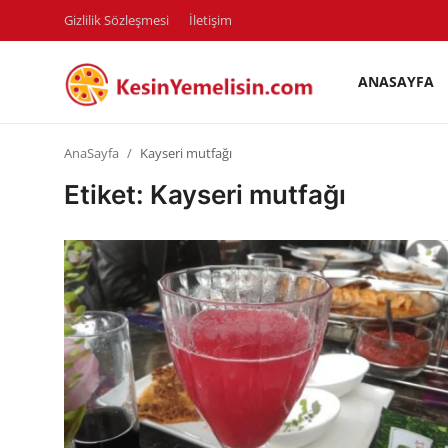
Gizlilik Sözleşmesi
İletişim
ANASAYFA
AnaSayfa
AnaSayfa
Kayseri mutfağı
Gizlilik Sözleşmesi
Etiket: Kayseri mutfağı
Rüya Tabirleri
Diyet & Sağlıklı Beslenme
İletişim
Şehirler
Helal Gıda & Dini Hükümler
Gıda Güvenliği & Bilimi