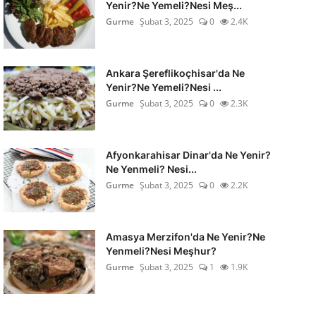
Yenir?Ne Yemeli?Nesi Meş...
Gurme
Şubat 3, 2025
0
2.4K
Ankara Şereflikoçhisar'da Ne
Yenir?Ne Yemeli?Nesi ...
Gurme
Şubat 3, 2025
0
2.3K
Afyonkarahisar Dinar'da Ne Yenir?
Ne Yenmeli? Nesi...
Gurme
Şubat 3, 2025
0
2.2K
Amasya Merzifon'da Ne Yenir?Ne
Yenmeli?Nesi Meşhur?
Gurme
Şubat 3, 2025
1
1.9K