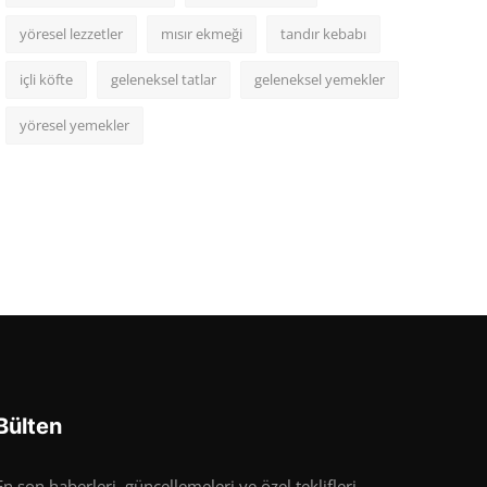
yöresel lezzetler
mısır ekmeği
tandır kebabı
içli köfte
geleneksel tatlar
geleneksel yemekler
yöresel yemekler
Bülten
En son haberleri, güncellemeleri ve özel teklifleri