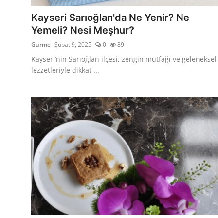
Anne & Bebek Beslenmesi
Kayseri Sarıoğlan'da Ne Yenir? Ne
Yemeli? Nesi Meşhur?
Mutfak Sırları & Teknikler
Gurme
Şubat 9, 2025
0
89
Gıda Sözlüğü & Nedir?
Kayseri’nin Sarıoğlan ilçesi, zengin mutfağı ve geleneksel
lezzetleriyle dikkat ...
Yemek Tarifleri & Menüler