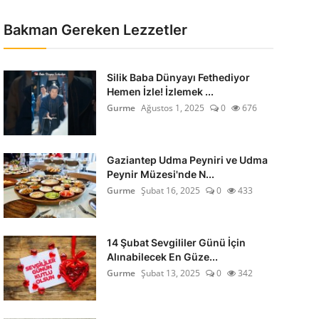
Bakman Gereken Lezzetler
Silik Baba Dünyayı Fethediyor
Hemen İzle! İzlemek ...
Gurme
Ağustos 1, 2025
0
676
Gaziantep Udma Peyniri ve Udma
Peynir Müzesi'nde N...
Gurme
Şubat 16, 2025
0
433
14 Şubat Sevgililer Günü İçin
Alınabilecek En Güze...
Gurme
Şubat 13, 2025
0
342