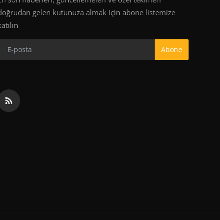
doğrudan gelen kutunuza almak için abone listemize
katılın
Abone