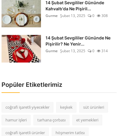
14 Şubat Sevgililer Gününde
Kahvaltı'da Ne Pişiril...
Gurme
Şubat 13, 2025
0
308
14 Şubat Sevgililer Gününde Ne
Pişirilir? Ne Yenir...
Gurme
Şubat 13, 2025
0
314
Popüler Etiketlerimiz
coğrafi işaretli yiyecekler
keşkek
süt ürünleri
hamur işleri
tarhana çorbası
et yemekleri
coğrafi işaretli ürünler
höşmerim tatlısı