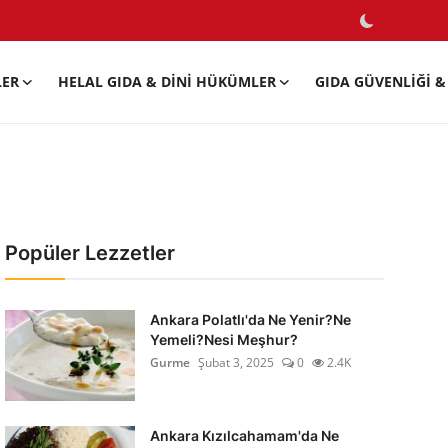
LER
HELAL GIDA & DINI HÜKÜMLER
GIDA GÜVENLIĞI & 
Popüler Lezzetler
Ankara Polatlı'da Ne Yenir?Ne
Yemeli?Nesi Meşhur?
Gurme
Şubat 3, 2025
0
2.4K
Ankara Kızılcahamam'da Ne