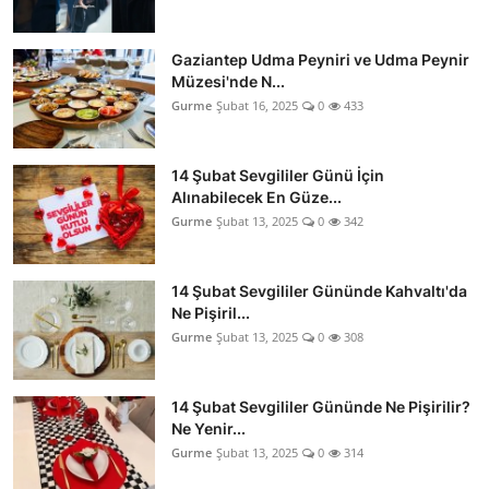
Gaziantep Udma Peyniri ve Udma Peynir
Müzesi'nde N...
Gurme
Şubat 16, 2025
0
433
14 Şubat Sevgililer Günü İçin
Alınabilecek En Güze...
Gurme
Şubat 13, 2025
0
342
14 Şubat Sevgililer Gününde Kahvaltı'da
Ne Pişiril...
Gurme
Şubat 13, 2025
0
308
14 Şubat Sevgililer Gününde Ne Pişirilir?
Ne Yenir...
Gurme
Şubat 13, 2025
0
314