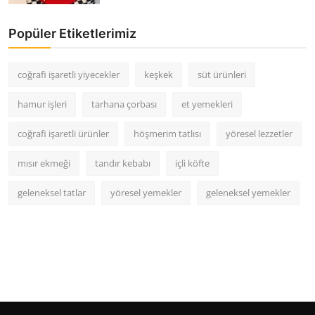
Popüler Etiketlerimiz
coğrafi işaretli yiyecekler
keşkek
süt ürünleri
hamur işleri
tarhana çorbası
et yemekleri
coğrafi işaretli ürünler
höşmerim tatlısı
yöresel lezzetler
mısır ekmeği
tandır kebabı
içli köfte
geleneksel tatlar
yöresel yemekler
geleneksel yemekler