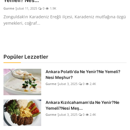
Yemeli? Nes...
Kalori & Diyet Rehberi
Gurme
Şubat 11, 2025
0
1.9K
Zonguldak’ın Karadeniz Ereğli ilçesi, Karadeniz mutfağına özgü
Mutfak Püf Noktaları & İpuçları
yemekleri, coğraf...
Mekan & Lezzet Rotaları
Temel Gıda ve Ürün Rehberleri
Popüler Lezzetler
İçecek Kültürü & Barista
Ankara Polatlı'da Ne Yenir?Ne Yemeli?
Yöresel Tarifler & Ev Yemekleri
Nesi Meşhur?
Gurme
Şubat 3, 2025
0
2.4K
Gıda Güvenliği & Sağlık
İçecek Kültürü & Rehberleri
Ankara Kızılcahamam'da Ne Yenir?Ne
Yemeli?Nesi Meş...
Popüler Kültür & Mutfak Tarihi
Gurme
Şubat 3, 2025
0
2.4K
Mutfak Temizliği & Pratik Bilgiler