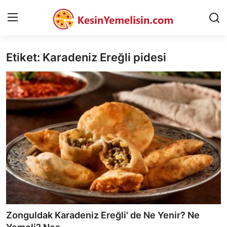
Etiket: Karadeniz Ereğli pidesi
AnaSayfa
Gizlilik Sözleşmesi
Rüya Tabirleri
Diyet & Sağlıklı Beslenme
İletişim
Şehirler
Helal Gıda & Dini Hükümler
Zonguldak Karadeniz Ereğli' de Ne Yenir? Ne
Gıda Güvenliği & Bilimi