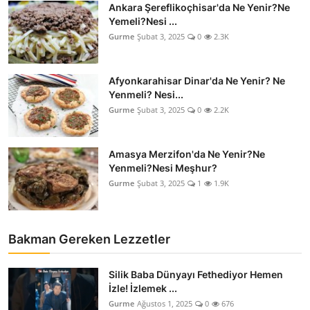
Ankara Şereflikoçhisar'da Ne Yenir?Ne
Anne & Bebek Beslenmesi
Yemeli?Nesi ...
Gurme
Şubat 3, 2025
0
2.3K
Mutfak Sırları & Teknikler
Gıda Sözlüğü & Nedir?
Afyonkarahisar Dinar'da Ne Yenir? Ne
Yenmeli? Nesi...
Yemek Tarifleri & Menüler
Gurme
Şubat 3, 2025
0
2.2K
Amasya Merzifon'da Ne Yenir?Ne
Yenmeli?Nesi Meşhur?
Gurme
Şubat 3, 2025
1
1.9K
Bakman Gereken Lezzetler
Silik Baba Dünyayı Fethediyor Hemen
İzle! İzlemek ...
Gurme
Ağustos 1, 2025
0
676