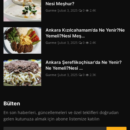
Nesi Meşhur?
Gurme
Şubat 3, 2025
0
2.4K
Ankara Kızılcahamam'da Ne Yenir?Ne
Yemeli?Nesi Meş...
Gurme
Şubat 3, 2025
0
2.4K
Ankara Şereflikoçhisar'da Ne Yenir?
Ne Yemeli?Nesi ...
Gurme
Şubat 3, 2025
0
2.3K
Bülten
En son haberleri, güncellemeleri ve özel teklifleri doğrudan
gelen kutunuza almak için abone listemize katılın