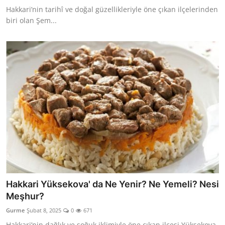
Hakkari’nin tarihî ve doğal güzellikleriyle öne çıkan ilçelerinden
biri olan Şem...
Hakkari Yüksekova' da Ne Yenir? Ne Yemeli? Nesi
Meşhur?
Gurme
Şubat 8, 2025
0
671
Hakkari’nin dağlık ve soğuk iklimiyle öne çıkan ilçesi Yüksekova,