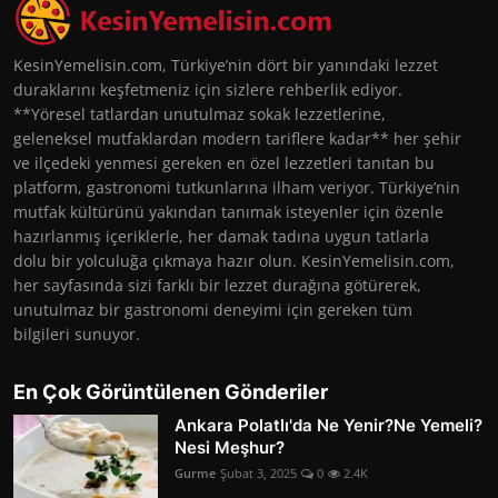
KesinYemelisin.com, Türkiye’nin dört bir yanındaki lezzet
duraklarını keşfetmeniz için sizlere rehberlik ediyor.
**Yöresel tatlardan unutulmaz sokak lezzetlerine,
geleneksel mutfaklardan modern tariflere kadar** her şehir
ve ilçedeki yenmesi gereken en özel lezzetleri tanıtan bu
platform, gastronomi tutkunlarına ilham veriyor. Türkiye’nin
mutfak kültürünü yakından tanımak isteyenler için özenle
hazırlanmış içeriklerle, her damak tadına uygun tatlarla
dolu bir yolculuğa çıkmaya hazır olun. KesinYemelisin.com,
her sayfasında sizi farklı bir lezzet durağına götürerek,
unutulmaz bir gastronomi deneyimi için gereken tüm
bilgileri sunuyor.
En Çok Görüntülenen Gönderiler
Ankara Polatlı'da Ne Yenir?Ne Yemeli?
Nesi Meşhur?
Gurme
Şubat 3, 2025
0
2.4K