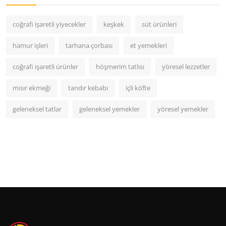
coğrafi işaretli yiyecekler
keşkek
süt ürünleri
hamur işleri
tarhana çorbası
et yemekleri
coğrafi işaretli ürünler
höşmerim tatlısı
yöresel lezzetler
mısır ekmeği
tandır kebabı
içli köfte
geleneksel tatlar
geleneksel yemekler
yöresel yemekler