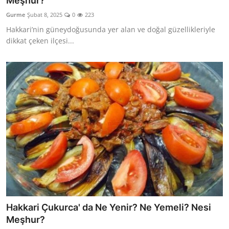
Meşhur?
Kalori & Diyet Rehberi
Gurme
Şubat 8, 2025
0
223
Hakkari’nin güneydoğusunda yer alan ve doğal güzellikleriyle
Mutfak Püf Noktaları & İpuçları
dikkat çeken ilçesi...
Mekan & Lezzet Rotaları
Temel Gıda ve Ürün Rehberleri
İçecek Kültürü & Barista
Yöresel Tarifler & Ev Yemekleri
Gıda Güvenliği & Sağlık
İçecek Kültürü & Rehberleri
Popüler Kültür & Mutfak Tarihi
Hakkari Çukurca' da Ne Yenir? Ne Yemeli? Nesi
Mutfak Temizliği & Pratik Bilgiler
Meşhur?