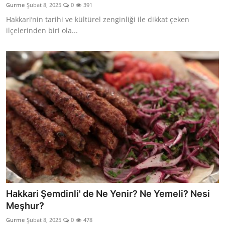
Gurme
Şubat 8, 2025
0
391
Anne & Bebek Beslenmesi
Hakkari’nin tarihi ve kültürel zenginliği ile dikkat çeken
ilçelerinden biri ola...
Mutfak Sırları & Teknikler
Gıda Sözlüğü & Nedir?
Yemek Tarifleri & Menüler
Hakkari Şemdinli' de Ne Yenir? Ne Yemeli? Nesi
Meşhur?
Gurme
Şubat 8, 2025
0
478