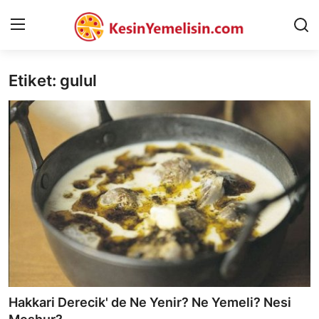
Etiket: gulul
AnaSayfa
Gizlilik Sözleşmesi
Rüya Tabirleri
Diyet & Sağlıklı Beslenme
İletişim
Şehirler
Helal Gıda & Dini Hükümler
Hakkari Derecik' de Ne Yenir? Ne Yemeli? Nesi
Gıda Güvenliği & Bilimi