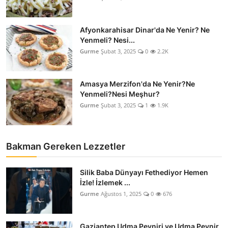
Afyonkarahisar Dinar'da Ne Yenir? Ne
Yenmeli? Nesi...
Gurme
Şubat 3, 2025
0
2.2K
Amasya Merzifon'da Ne Yenir?Ne
Yenmeli?Nesi Meşhur?
Gurme
Şubat 3, 2025
1
1.9K
Bakman Gereken Lezzetler
Silik Baba Dünyayı Fethediyor Hemen
İzle! İzlemek ...
Gurme
Ağustos 1, 2025
0
676
Gaziantep Udma Peyniri ve Udma Peynir