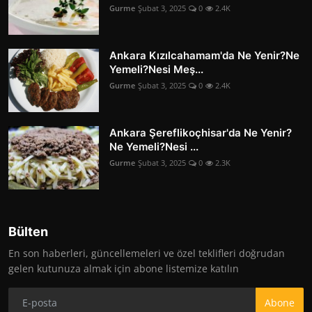
Gurme
Şubat 3, 2025
0
2.4K
Ankara Kızılcahamam'da Ne Yenir?Ne
Yemeli?Nesi Meş...
Gurme
Şubat 3, 2025
0
2.4K
Ankara Şereflikoçhisar'da Ne Yenir?
Ne Yemeli?Nesi ...
Gurme
Şubat 3, 2025
0
2.3K
Bülten
En son haberleri, güncellemeleri ve özel teklifleri doğrudan
gelen kutunuza almak için abone listemize katılın
Abone