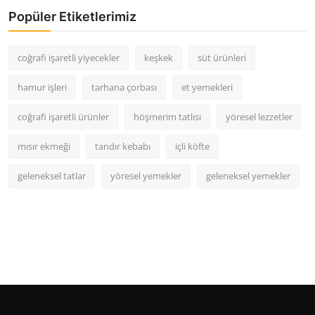
Popüler Etiketlerimiz
coğrafi işaretli yiyecekler
keşkek
süt ürünleri
hamur işleri
tarhana çorbası
et yemekleri
coğrafi işaretli ürünler
höşmerim tatlısı
yöresel lezzetler
mısır ekmeği
tandır kebabı
içli köfte
geleneksel tatlar
yöresel yemekler
geleneksel yemekler