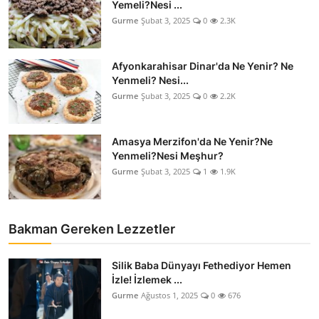
Yemeli?Nesi ...
Anne & Bebek Beslenmesi
Gurme
Şubat 3, 2025
0
2.3K
Mutfak Sırları & Teknikler
Afyonkarahisar Dinar'da Ne Yenir? Ne
Gıda Sözlüğü & Nedir?
Yenmeli? Nesi...
Gurme
Şubat 3, 2025
0
2.2K
Yemek Tarifleri & Menüler
Amasya Merzifon'da Ne Yenir?Ne
Yenmeli?Nesi Meşhur?
Gurme
Şubat 3, 2025
1
1.9K
Bakman Gereken Lezzetler
Silik Baba Dünyayı Fethediyor Hemen
İzle! İzlemek ...
Gurme
Ağustos 1, 2025
0
676