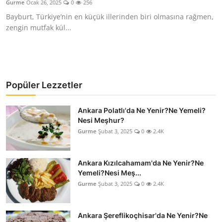
Gurme
Ocak 26, 2025
0
256
Kalori & Diyet Rehberi
Bayburt, Türkiye’nin en küçük illerinden biri olmasına rağmen,
zengin mutfak kül...
Mutfak Püf Noktaları & İpuçları
Mekan & Lezzet Rotaları
Temel Gıda ve Ürün Rehberleri
Popüler Lezzetler
İçecek Kültürü & Barista
Ankara Polatlı'da Ne Yenir?Ne Yemeli?
Nesi Meşhur?
Yöresel Tarifler & Ev Yemekleri
Gurme
Şubat 3, 2025
0
2.4K
Gıda Güvenliği & Sağlık
Ankara Kızılcahamam'da Ne Yenir?Ne
İçecek Kültürü & Rehberleri
Yemeli?Nesi Meş...
Gurme
Şubat 3, 2025
0
2.4K
Popüler Kültür & Mutfak Tarihi
Mutfak Temizliği & Pratik Bilgiler
Ankara Şereflikoçhisar'da Ne Yenir?Ne