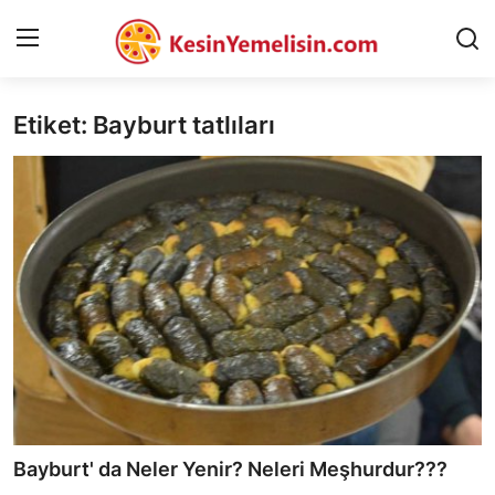
Etiket: Bayburt tatlıları
AnaSayfa
Gizlilik Sözleşmesi
Rüya Tabirleri
Diyet & Sağlıklı Beslenme
İletişim
Şehirler
Helal Gıda & Dini Hükümler
Bayburt' da Neler Yenir? Neleri Meşhurdur???
Gıda Güvenliği & Bilimi