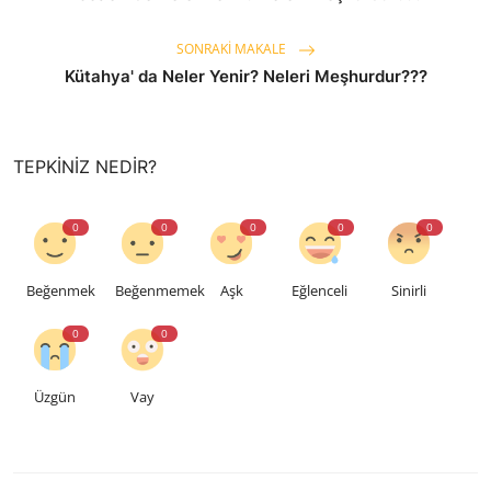
SONRAKI MAKALE
Kütahya' da Neler Yenir? Neleri Meşhurdur???
TEPKINIZ NEDIR?
0
0
0
0
0
Beğenmek
Beğenmemek
Aşk
Eğlenceli
Sinirli
0
0
Üzgün
Vay