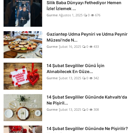
Silik Baba Dünyayı Fethediyor Hemen
İzle! İzlemek ...
Gurme
Ağustos 1, 2025
0
676
Gaziantep Udma Peyniri ve Udma Peynir
Müzesi'nde N...
Gurme
Şubat 16, 2025
0
433
14 Şubat Sevgililer Günü İçin
Alınabilecek En Güze...
Gurme
Şubat 13, 2025
0
342
14 Şubat Sevgililer Gününde Kahvaltı'da
Ne Pişiril...
Gurme
Şubat 13, 2025
0
308
14 Şubat Sevgililer Gününde Ne Pişirilir?