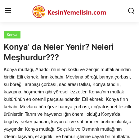
Konya
AnaSayfa
Konya' da Neler Yenir? Neleri
Gizlilik Sözleşmesi
Meşhurdur???
Rüya Tabirleri
Konya mutfağı, Anadolu’nun en köklü ve zengin mutfaklarından
biridir. Etli ekmek, fırın kebabı, Mevlana böreği, bamya çorbası,
Diyet & Sağlıklı Beslenme
su böreği, arabaşı çorbası, sac arası tatlısı, Konya tandırı,
kaygana, höşmerim gibi yöresel lezzetler, Konya’nın mutfak
İletişim
kültürünün en önemli parçalarındandır. Etli ekmek, Konya fırın
kebabı, Mevlana böreği ve bamya çorbası, coğrafi işaret tescilli
Şehirler
ürünlerdir. Tarım ve hayvancılığın önemli olduğu Konya’da
Helal Gıda & Dini Hükümler
buğday, şeker pancarı, koyun eti ve süt ürünleri üretimi oldukça
yaygındır. Konya mutfağı, Selçuklu ve Osmanlı mutfağının
Gıda Güvenliği & Bilimi
izlerini taşıyan, et ağırlıklı ve hamur işlerine dayalı bir mutfaktır.