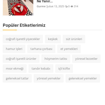
Ne Yenir...
Gurme
Şubat 13, 2025
0
314
Popüler Etiketlerimiz
coğrafi işaretli yiyecekler
keşkek
süt ürünleri
hamur işleri
tarhana çorbası
et yemekleri
coğrafi işaretli ürünler
höşmerim tatlısı
yöresel lezzetler
mısır ekmeği
tandır kebabı
içli köfte
geleneksel tatlar
yöresel yemekler
geleneksel yemekler