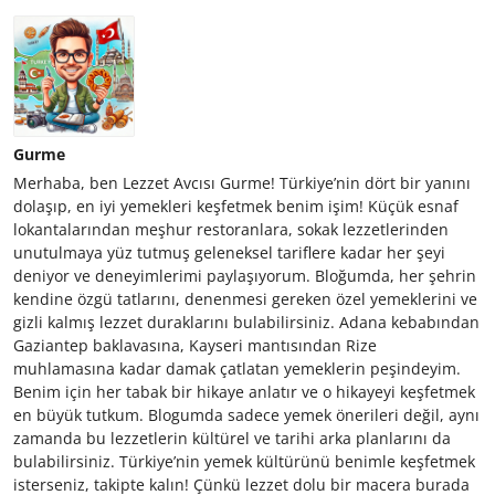
Gurme
Merhaba, ben Lezzet Avcısı Gurme! Türkiye’nin dört bir yanını
dolaşıp, en iyi yemekleri keşfetmek benim işim! Küçük esnaf
lokantalarından meşhur restoranlara, sokak lezzetlerinden
unutulmaya yüz tutmuş geleneksel tariflere kadar her şeyi
deniyor ve deneyimlerimi paylaşıyorum. Bloğumda, her şehrin
kendine özgü tatlarını, denenmesi gereken özel yemeklerini ve
gizli kalmış lezzet duraklarını bulabilirsiniz. Adana kebabından
Gaziantep baklavasına, Kayseri mantısından Rize
muhlamasına kadar damak çatlatan yemeklerin peşindeyim.
Benim için her tabak bir hikaye anlatır ve o hikayeyi keşfetmek
en büyük tutkum. Blogumda sadece yemek önerileri değil, aynı
zamanda bu lezzetlerin kültürel ve tarihi arka planlarını da
bulabilirsiniz. Türkiye’nin yemek kültürünü benimle keşfetmek
isterseniz, takipte kalın! Çünkü lezzet dolu bir macera burada