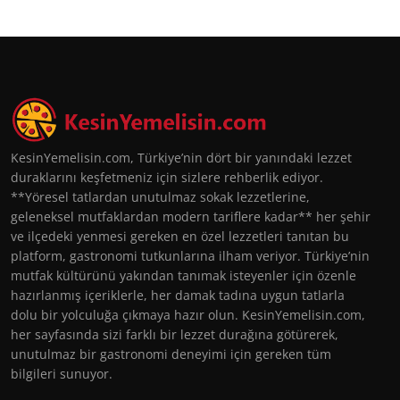
KesinYemelisin.com, Türkiye’nin dört bir yanındaki lezzet
duraklarını keşfetmeniz için sizlere rehberlik ediyor.
**Yöresel tatlardan unutulmaz sokak lezzetlerine,
geleneksel mutfaklardan modern tariflere kadar** her şehir
ve ilçedeki yenmesi gereken en özel lezzetleri tanıtan bu
platform, gastronomi tutkunlarına ilham veriyor. Türkiye’nin
mutfak kültürünü yakından tanımak isteyenler için özenle
hazırlanmış içeriklerle, her damak tadına uygun tatlarla
dolu bir yolculuğa çıkmaya hazır olun. KesinYemelisin.com,
her sayfasında sizi farklı bir lezzet durağına götürerek,
unutulmaz bir gastronomi deneyimi için gereken tüm
bilgileri sunuyor.