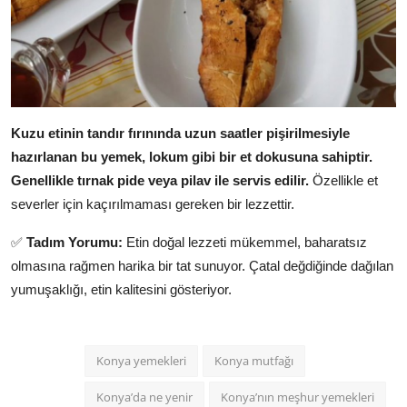
Kuzu etinin tandır fırınında uzun saatler pişirilmesiyle
hazırlanan bu yemek, lokum gibi bir et dokusuna sahiptir.
Genellikle tırnak pide veya pilav ile servis edilir.
Özellikle et
severler için kaçırılmaması gereken bir lezzettir.
✅
Tadım Yorumu:
Etin doğal lezzeti mükemmel, baharatsız
olmasına rağmen harika bir tat sunuyor. Çatal değdiğinde dağılan
yumuşaklığı, etin kalitesini gösteriyor.
Konya yemekleri
Konya mutfağı
Konya’da ne yenir
Konya’nın meşhur yemekleri