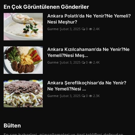
En Çok Görüntülenen Gönderiler
Ankara Polatlı'da Ne Yenir?Ne Yemeli?
Nesi Meşhur?
Gurme
Şubat 3, 2025
0
2.4K
Ankara Kızılcahamam'da Ne Yenir?Ne
Yemeli?Nesi Meş...
Gurme
Şubat 3, 2025
0
2.4K
Ankara Şereflikoçhisar'da Ne Yenir?
Ne Yemeli?Nesi ...
Gurme
Şubat 3, 2025
0
2.3K
Bülten
En son haberleri, güncellemeleri ve özel teklifleri doğrudan