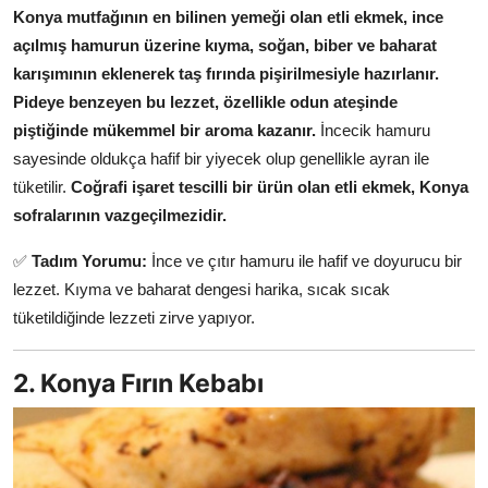
Konya mutfağının en bilinen yemeği olan etli ekmek, ince
Anne & Bebek Beslenmesi
açılmış hamurun üzerine kıyma, soğan, biber ve baharat
Mutfak Sırları & Teknikler
karışımının eklenerek taş fırında pişirilmesiyle hazırlanır.
Pideye benzeyen bu lezzet, özellikle odun ateşinde
Gıda Sözlüğü & Nedir?
piştiğinde mükemmel bir aroma kazanır.
İncecik hamuru
sayesinde oldukça hafif bir yiyecek olup genellikle ayran ile
Yemek Tarifleri & Menüler
tüketilir.
Coğrafi işaret tescilli bir ürün olan etli ekmek, Konya
sofralarının vazgeçilmezidir.
✅
Tadım Yorumu:
İnce ve çıtır hamuru ile hafif ve doyurucu bir
lezzet. Kıyma ve baharat dengesi harika, sıcak sıcak
tüketildiğinde lezzeti zirve yapıyor.
2. Konya Fırın Kebabı