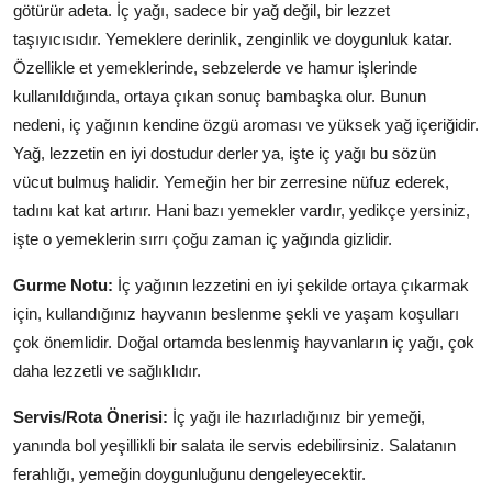
götürür adeta. İç yağı, sadece bir yağ değil, bir lezzet
Anne & Bebek Beslenmesi
taşıyıcısıdır. Yemeklere derinlik, zenginlik ve doygunluk katar.
Özellikle et yemeklerinde, sebzelerde ve hamur işlerinde
Mutfak Sırları & Teknikler
kullanıldığında, ortaya çıkan sonuç bambaşka olur. Bunun
Gıda Sözlüğü & Nedir?
nedeni, iç yağının kendine özgü aroması ve yüksek yağ içeriğidir.
Yağ, lezzetin en iyi dostudur derler ya, işte iç yağı bu sözün
Yemek Tarifleri & Menüler
vücut bulmuş halidir. Yemeğin her bir zerresine nüfuz ederek,
tadını kat kat artırır. Hani bazı yemekler vardır, yedikçe yersiniz,
işte o yemeklerin sırrı çoğu zaman iç yağında gizlidir.
Gurme Notu:
İç yağının lezzetini en iyi şekilde ortaya çıkarmak
için, kullandığınız hayvanın beslenme şekli ve yaşam koşulları
çok önemlidir. Doğal ortamda beslenmiş hayvanların iç yağı, çok
daha lezzetli ve sağlıklıdır.
Servis/Rota Önerisi:
İç yağı ile hazırladığınız bir yemeği,
yanında bol yeşillikli bir salata ile servis edebilirsiniz. Salatanın
ferahlığı, yemeğin doygunluğunu dengeleyecektir.