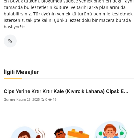
en büyük tutkum. Blogumda sadece yemek önerileri değil, aynı
zamanda bu lezzetlerin kültürel ve tarihi arka planlarını da
bulabilirsiniz. Türkiye’nin yemek kültürünü benimle keşfetmek
isterseniz, takipte kalın! Çünkü lezzet dolu bir macera burada
başlıyor!✨
İlgili Mesajlar
Cips Yerine Kıtır Kıtır Kale (Kıvırcık Lahana) Cipsi: E...
Gurme
Kasım 23, 2025
0
19