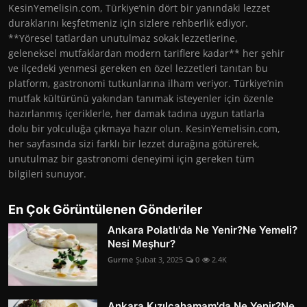
KesinYemelisin.com, Türkiye’nin dört bir yanındaki lezzet
duraklarını keşfetmeniz için sizlere rehberlik ediyor.
**Yöresel tatlardan unutulmaz sokak lezzetlerine,
geleneksel mutfaklardan modern tariflere kadar** her şehir
ve ilçedeki yenmesi gereken en özel lezzetleri tanıtan bu
platform, gastronomi tutkunlarına ilham veriyor. Türkiye’nin
mutfak kültürünü yakından tanımak isteyenler için özenle
hazırlanmış içeriklerle, her damak tadına uygun tatlarla
dolu bir yolculuğa çıkmaya hazır olun. KesinYemelisin.com,
her sayfasında sizi farklı bir lezzet durağına götürerek,
unutulmaz bir gastronomi deneyimi için gereken tüm
bilgileri sunuyor.
En Çok Görüntülenen Gönderiler
Ankara Polatlı'da Ne Yenir?Ne Yemeli?
Nesi Meşhur?
Gurme
Şubat 3, 2025
0
2.4K
Ankara Kızılcahamam'da Ne Yenir?Ne