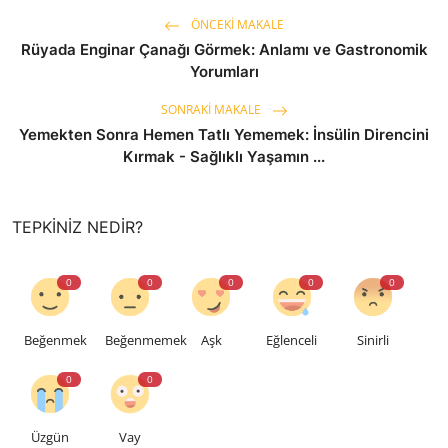
ÖNCEKI MAKALE
Rüyada Enginar Çanağı Görmek: Anlamı ve Gastronomik
Yorumları
SONRAKI MAKALE
Yemekten Sonra Hemen Tatlı Yememek: İnsülin Direncini
Kırmak - Sağlıklı Yaşamın ...
TEPKINIZ NEDIR?
0
0
0
0
0
Beğenmek
Beğenmemek
Aşk
Eğlenceli
Sinirli
0
0
Üzgün
Vay