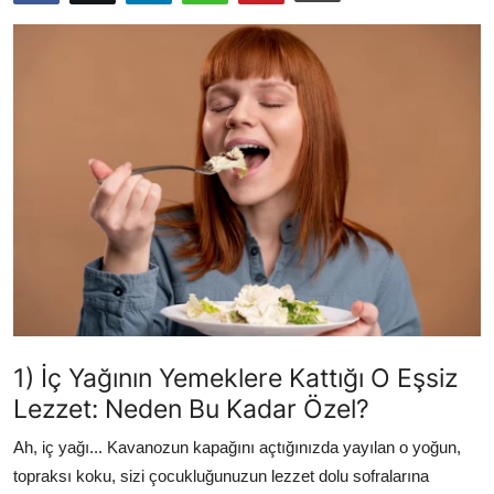
Kalori & Diyet Rehberi
Mutfak Püf Noktaları & İpuçları
Mekan & Lezzet Rotaları
Temel Gıda ve Ürün Rehberleri
İçecek Kültürü & Barista
Yöresel Tarifler & Ev Yemekleri
Gıda Güvenliği & Sağlık
1) İç Yağının Yemeklere Kattığı O Eşsiz
İçecek Kültürü & Rehberleri
Lezzet: Neden Bu Kadar Özel?
Popüler Kültür & Mutfak Tarihi
Ah, iç yağı... Kavanozun kapağını açtığınızda yayılan o yoğun,
Mutfak Temizliği & Pratik Bilgiler
topraksı koku, sizi çocukluğunuzun lezzet dolu sofralarına