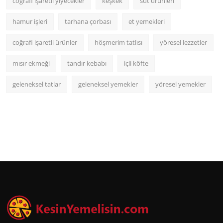
coğrafi işaretli yiyecekler
keşkek
süt ürünleri
hamur işleri
tarhana çorbası
et yemekleri
coğrafi işaretli ürünler
höşmerim tatlısı
yöresel lezzetler
mısır ekmeği
tandır kebabı
içli köfte
geleneksel tatlar
geleneksel yemekler
yöresel yemekler