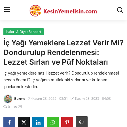
Kalori & Diyet Rehberi
AnaSayfa
İç Yağı Yemeklere Lezzet Verir Mi?
Gizlilik Sözleşmesi
Dondurulup Rendelenmesi:
Lezzet Sırları ve Püf Noktaları
Rüya Tabirleri
İç yağı yemeklere nasıl lezzet verir? Dondurulup rendelenmesi
Diyet & Sağlıklı Beslenme
neden önemli? İç yağının mutfaktaki sırlarını ve kullanım
İletişim
ipuçlarını keşfedin.
Şehirler
Gurme
Kasım 23, 2025 - 03:51
Kasım 23, 2025 - 04:03
0
25
Helal Gıda & Dini Hükümler
Gıda Güvenliği & Bilimi