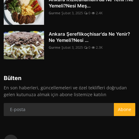
Yemeli?Nesi Meş...
Gurme
Şubat 3, 2025
0
2.4K
Ankara Şereflikoçhisar'da Ne Yenir?
Ne Yemeli?Nesi ...
Gurme
Şubat 3, 2025
0
2.3K
Bülten
En son haberleri, güncellemeleri ve özel teklifleri doğrudan
gelen kutunuza almak için abone listemize katılın
Abone