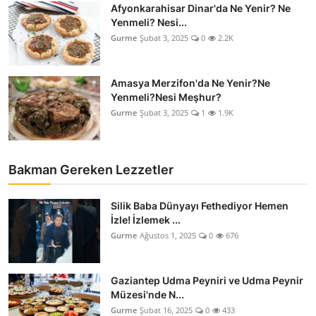
Afyonkarahisar Dinar'da Ne Yenir? Ne
Yenmeli? Nesi...
Gurme
Şubat 3, 2025
0
2.2K
Amasya Merzifon'da Ne Yenir?Ne
Yenmeli?Nesi Meşhur?
Gurme
Şubat 3, 2025
1
1.9K
Bakman Gereken Lezzetler
Silik Baba Dünyayı Fethediyor Hemen
İzle! İzlemek ...
Gurme
Ağustos 1, 2025
0
676
Gaziantep Udma Peyniri ve Udma Peynir
Müzesi'nde N...
Gurme
Şubat 16, 2025
0
433