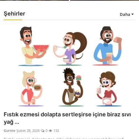
Anne & Bebek Beslenmesi
Şehirler
Daha
Mutfak Sırları & Teknikler
Gıda Sözlüğü & Nedir?
Yemek Tarifleri & Menüler
Fıstık ezmesi dolapta sertleşirse içine biraz sıvı
yağ ...
Gurme
Şubat 28, 2026
0
132