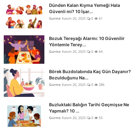
Dünden Kalan Kıyma Yemeği Hala
Güvenli mi? 10 İşar...
Gurme
Kasım 20, 2025
0
61
Bozuk Tereyağı Alarmı: 10 Güvenilir
Yöntemle Terey...
Gurme
Kasım 20, 2025
0
64
Börek Buzdolabında Kaç Gün Dayanır?
Bozulduğunu Na...
Gurme
Kasım 20, 2025
0
286
Buzluktaki Balığın Tarihi Geçmişse Ne
Yapmalı? 10 ...
Gurme
Kasım 20, 2025
0
55