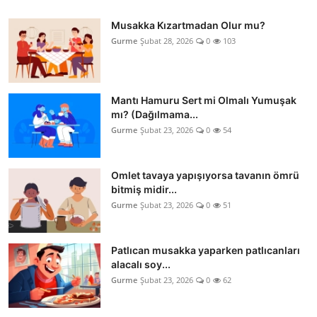
Musakka Kızartmadan Olur mu?
Gurme
Şubat 28, 2026
0
103
Mantı Hamuru Sert mi Olmalı Yumuşak
mı? (Dağılmama...
Gurme
Şubat 23, 2026
0
54
Omlet tavaya yapışıyorsa tavanın ömrü
bitmiş midir...
Gurme
Şubat 23, 2026
0
51
Patlıcan musakka yaparken patlıcanları
alacalı soy...
Gurme
Şubat 23, 2026
0
62