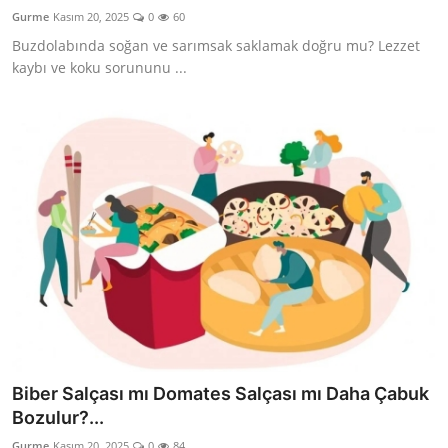
Gurme
Kasım 20, 2025
0
60
Buzdolabında soğan ve sarımsak saklamak doğru mu? Lezzet
kaybı ve koku sorununu ...
Biber Salçası mı Domates Salçası mı Daha Çabuk
Bozulur?...
Gurme
Kasım 20, 2025
0
84