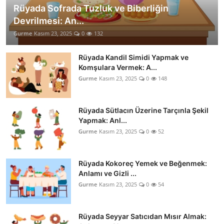
Rüyada Sofrada Tuzluk ve Biberliğin
Devrilmesi: An...
Gurme
Kasım 23, 2025
0
132
Rüyada Kandil Simidi Yapmak ve
Komşulara Vermek: A...
Gurme
Kasım 23, 2025
0
148
Rüyada Sütlacın Üzerine Tarçınla Şekil
Yapmak: Anl...
Gurme
Kasım 23, 2025
0
52
Rüyada Kokoreç Yemek ve Beğenmek:
Anlamı ve Gizli ...
Gurme
Kasım 23, 2025
0
54
Rüyada Seyyar Satıcıdan Mısır Almak: