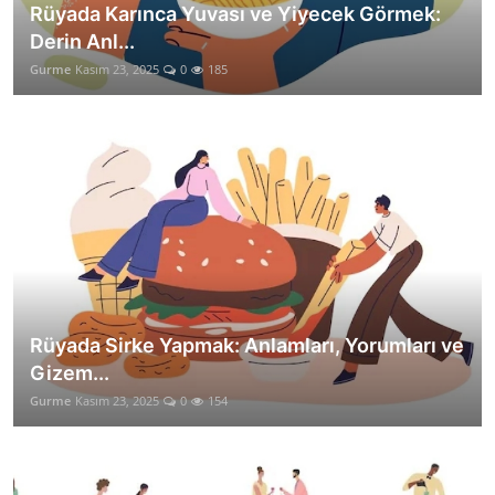
Rüyada Karınca Yuvası ve Yiyecek Görmek:
Derin Anl...
Gurme
Kasım 23, 2025
0
185
Rüyada Sirke Yapmak: Anlamları, Yorumları ve
Gizem...
Gurme
Kasım 23, 2025
0
154