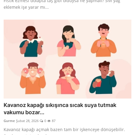
Fıstık ezmesi dolapta taş gibi olduysa ne yapmalı? Sıvı yağ
eklemek işe yarar mı...
Kavanoz kapağı sıkışınca sıcak suya tutmak
vakumu bozar...
Gurme
Şubat 28, 2026
0
87
Kavanoz kapağı açmak bazen tam bir işkenceye dönüşebilir.