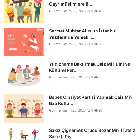
Gayrimüslimlere B...
Gurme
Kasım 23, 2025
0
45
Sermet Muhtar Alus'un İstanbul
Yazılarında Yemek: ...
Gurme
Kasım 23, 2025
0
60
Yıldızname Baktırmak Caiz Mi? Dini ve
Kültürel Per...
Gurme
Kasım 23, 2025
0
48
Bebek Cinsiyet Partisi Yapmak Caiz Mi?
Batı Kültür...
Gurme
Kasım 23, 2025
0
96
Sakız Çiğnemek Orucu Bozar Mı? (Tatsız
Sakız): Diy...