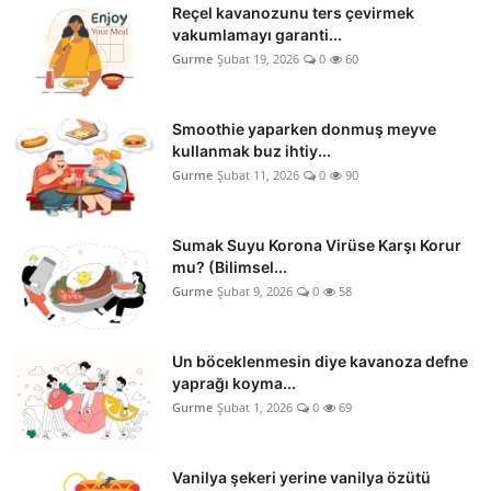
Reçel kavanozunu ters çevirmek
vakumlamayı garanti...
Gurme
Şubat 19, 2026
0
60
Smoothie yaparken donmuş meyve
kullanmak buz ihtiy...
Gurme
Şubat 11, 2026
0
90
Sumak Suyu Korona Virüse Karşı Korur
mu? (Bilimsel...
Gurme
Şubat 9, 2026
0
58
Un böceklenmesin diye kavanoza defne
yaprağı koyma...
Gurme
Şubat 1, 2026
0
69
Vanilya şekeri yerine vanilya özütü