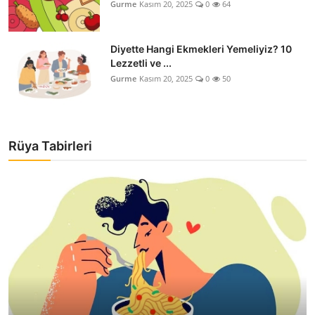
Gurme
Kasım 20, 2025
0
64
Diyette Hangi Ekmekleri Yemeliyiz? 10
Lezzetli ve ...
Gurme
Kasım 20, 2025
0
50
Rüya Tabirleri