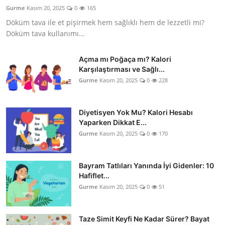
Gurme
Kasım 20, 2025
0
165
Döküm tava ile et pişirmek hem sağlıklı hem de lezzetli mi?
Döküm tava kullanımı...
Açma mı Poğaça mı? Kalori
Karşılaştırması ve Sağlı...
Gurme
Kasım 20, 2025
0
228
Diyetisyen Yok Mu? Kalori Hesabı
Yaparken Dikkat E...
Gurme
Kasım 20, 2025
0
170
Bayram Tatlıları Yanında İyi Gidenler: 10
Hafiflet...
Gurme
Kasım 20, 2025
0
51
Taze Simit Keyfi Ne Kadar Sürer? Bayat