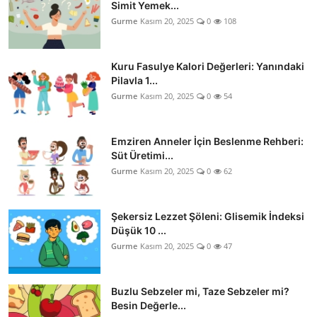
Simit Yemek...
Gurme
Kasım 20, 2025
0
108
Kuru Fasulye Kalori Değerleri: Yanındaki
Pilavla 1...
Gurme
Kasım 20, 2025
0
54
Emziren Anneler İçin Beslenme Rehberi:
Süt Üretimi...
Gurme
Kasım 20, 2025
0
62
Şekersiz Lezzet Şöleni: Glisemik İndeksi
Düşük 10 ...
Gurme
Kasım 20, 2025
0
47
Buzlu Sebzeler mi, Taze Sebzeler mi?
Besin Değerle...