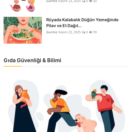
Gurme
Kasım 23, 2025
0
50
Rüyada Kalabalık Düğün Yemeğinde
Pilav ve Et Dağıt...
Gurme
Kasım 23, 2025
0
59
Gıda Güvenliği & Bilimi